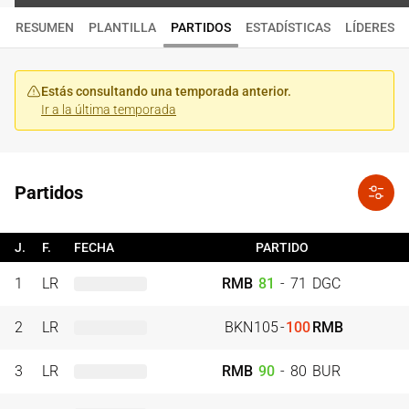
RESUMEN
PLANTILLA
PARTIDOS
ESTADÍSTICAS
LÍDERES
Estás consultando una temporada anterior.
Ir a la última temporada
Partidos
J.
F.
FECHA
PARTIDO
1
LR
RMB
81
-
71
DGC
2
LR
BKN
105
-
100
RMB
3
LR
RMB
90
-
80
BUR