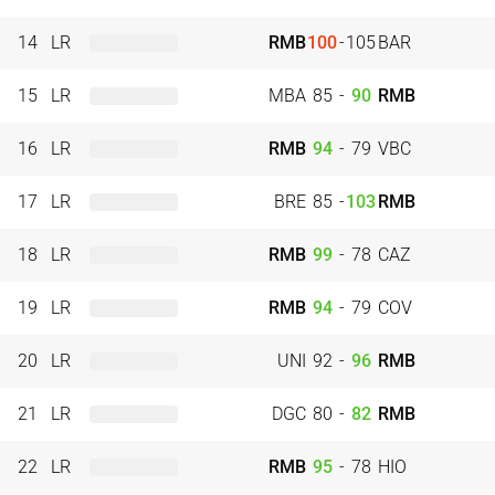
14
LR
RMB
100
-
105
BAR
15
LR
MBA
85
-
90
RMB
16
LR
RMB
94
-
79
VBC
17
LR
BRE
85
-
103
RMB
18
LR
RMB
99
-
78
CAZ
19
LR
RMB
94
-
79
COV
20
LR
UNI
92
-
96
RMB
21
LR
DGC
80
-
82
RMB
22
LR
RMB
95
-
78
HIO