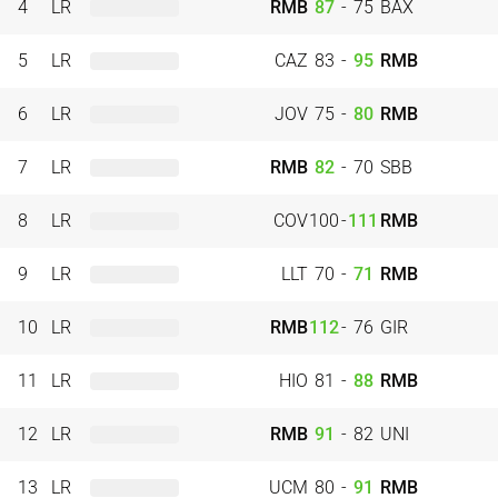
4
LR
RMB
87
-
75
BAX
5
LR
CAZ
83
-
95
RMB
6
LR
JOV
75
-
80
RMB
7
LR
RMB
82
-
70
SBB
8
LR
COV
100
-
111
RMB
9
LR
LLT
70
-
71
RMB
10
LR
RMB
112
-
76
GIR
11
LR
HIO
81
-
88
RMB
12
LR
RMB
91
-
82
UNI
13
LR
UCM
80
-
91
RMB