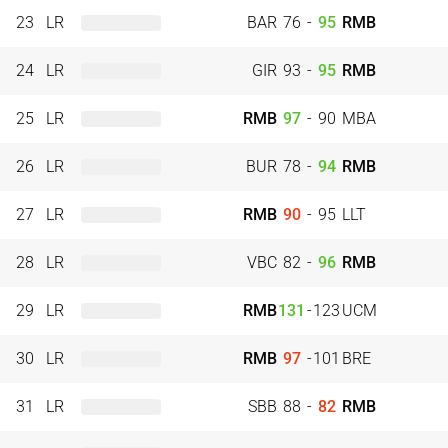
23
LR
BAR
76
-
95
RMB
24
LR
GIR
93
-
95
RMB
25
LR
RMB
97
-
90
MBA
26
LR
BUR
78
-
94
RMB
27
LR
RMB
90
-
95
LLT
28
LR
VBC
82
-
96
RMB
29
LR
RMB
131
-
123
UCM
30
LR
RMB
97
-
101
BRE
31
LR
SBB
88
-
82
RMB