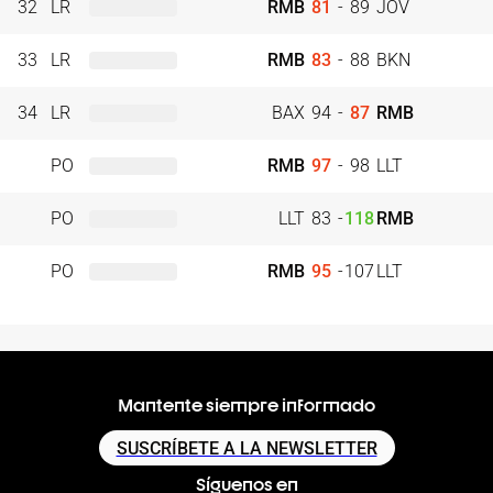
32
LR
RMB
81
-
89
JOV
33
LR
RMB
83
-
88
BKN
34
LR
BAX
94
-
87
RMB
PO
RMB
97
-
98
LLT
PO
LLT
83
-
118
RMB
PO
RMB
95
-
107
LLT
Mantente siempre informado
SUSCRÍBETE A LA NEWSLETTER
Síguenos en