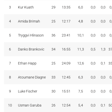
3
Kur Kuath
29
13:35
6,0
0,0
0,0
0
4
Amida Brimah
25
12:17
4,8
0,0
0,0
0
5
Tryggvi Hlinason
36
23:41
10,1
0,0
0,0
0
6
Danko Brankovic
34
16:55
11,3
0,5
1,3
3
7
Ethan Happ
25
24:09
12,6
0,0
0,1
3
8
Atoumane Diagne
33
12:45
6,3
0,0
0,0
0
9
Luke Fischer
30
15:51
7,5
0,0
0,0
0
10
Usman Garuba
26
12:54
5,4
0,0
0,1
5