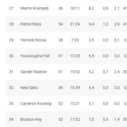
27
Martin Krampelj
36
18:11
8,2
0,9
2,1
4
28
Pierre Pelos
34
21:29
9,4
1,2
2,9
4
29
Yannick Nzosa
28
7:23
2,6
0,0
0,1
0
30
Youssoupha Fall
31
12:23
6,9
0,0
0,0
0
31
Sander Raieste
31
19:52
5,2
0,7
2,4
3
32
Neal Sako
36
15:39
5,4
0,0
0,0
0
33
Cameron Krutwig
32
15:21
5,1
0,0
0,0
0
34
Braxton Key
32
17:32
7,0
0,5
1,4
3