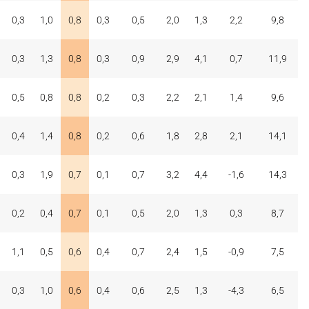
0,3
1,0
0,8
0,3
0,5
2,0
1,3
2,2
9,8
0,3
1,3
0,8
0,3
0,9
2,9
4,1
0,7
11,9
0,5
0,8
0,8
0,2
0,3
2,2
2,1
1,4
9,6
0,4
1,4
0,8
0,2
0,6
1,8
2,8
2,1
14,1
0,3
1,9
0,7
0,1
0,7
3,2
4,4
-1,6
14,3
0,2
0,4
0,7
0,1
0,5
2,0
1,3
0,3
8,7
1,1
0,5
0,6
0,4
0,7
2,4
1,5
-0,9
7,5
0,3
1,0
0,6
0,4
0,6
2,5
1,3
-4,3
6,5