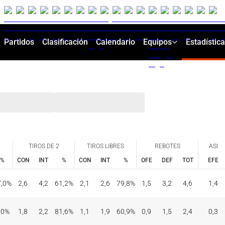
Partidos
Clasificación
Calendario
Equipos
Estadístic
TIROS DE 2
TIROS LIBRES
REBOTES
ASI
%
CON
INT
%
CON
INT
%
OFE
DEF
TOT
EFE
TIROS DE 2
TIROS LIBRES
REBOTES
ASI
%
CON
INT
%
CON
INT
%
OFE
DEF
TOT
EFE
7,0%
2,6
4,2
61,2%
2,1
2,6
79,8%
1,5
3,2
4,6
1,4
,0%
1,8
2,2
81,6%
1,1
1,9
60,9%
0,9
1,5
2,4
0,3