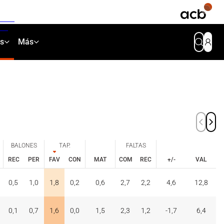
as
Más
BALONES
TAP.
FALTAS
REC
PER
FAV
CON
MAT
COM
REC
+/-
VAL
BALONES
TAP.
FALTAS
REC
PER
FAV
CON
COM
REC
0,5
1,0
1,8
0,2
0,6
2,7
2,2
4,6
12,8
MAT
+/-
VAL
0,1
0,7
1,6
0,0
1,5
2,3
1,2
-1,7
6,4