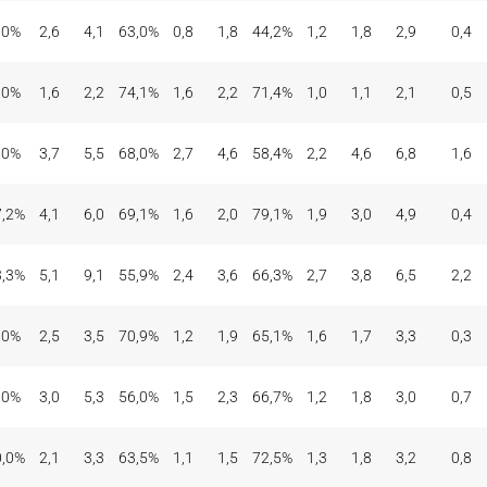
,0%
2,6
4,1
63,0%
0,8
1,8
44,2%
1,2
1,8
2,9
0,4
,0%
1,6
2,2
74,1%
1,6
2,2
71,4%
1,0
1,1
2,1
0,5
,0%
3,7
5,5
68,0%
2,7
4,6
58,4%
2,2
4,6
6,8
1,6
7,2%
4,1
6,0
69,1%
1,6
2,0
79,1%
1,9
3,0
4,9
0,4
3,3%
5,1
9,1
55,9%
2,4
3,6
66,3%
2,7
3,8
6,5
2,2
,0%
2,5
3,5
70,9%
1,2
1,9
65,1%
1,6
1,7
3,3
0,3
,0%
3,0
5,3
56,0%
1,5
2,3
66,7%
1,2
1,8
3,0
0,7
0,0%
2,1
3,3
63,5%
1,1
1,5
72,5%
1,3
1,8
3,2
0,8