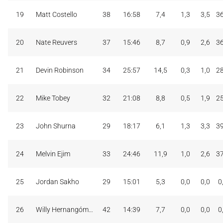
19
Matt Costello
38
16:58
7,4
1,3
3,5
3
20
Nate Reuvers
37
15:46
8,7
0,9
2,6
3
21
Devin Robinson
34
25:57
14,5
0,3
1,0
2
22
Mike Tobey
32
21:08
8,8
0,5
1,9
2
23
John Shurna
29
18:17
6,1
1,3
3,3
3
24
Melvin Ejim
33
24:46
11,9
1,0
2,6
3
25
Jordan Sakho
29
15:01
5,3
0,0
0,0
0
26
Willy Hernangómez
42
14:39
7,7
0,0
0,0
0