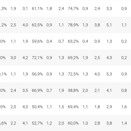
1,3%
1,9
3,1
61,1%
1,8
2,4
74,7%
0,9
2,4
3,3
0,9
1,2%
2,5
4,0
62,5%
0,9
1,1
78,9%
1,3
3,8
5,1
1,1
,0%
1,1
1,9
59,6%
0,4
0,7
63,2%
0,4
0,9
1,3
0,2
,0%
3,0
4,2
72,1%
0,9
1,3
69,2%
1,9
2,5
4,3
0,2
0,1%
1,1
1,9
56,9%
0,9
1,3
72,5%
1,3
4,0
5,3
0,9
,0%
2,4
3,5
66,9%
0,7
1,9
38,8%
2,0
2,1
4,1
0,8
,0%
2,0
4,0
50,4%
1,1
1,5
69,4%
1,1
1,8
2,9
1,6
5,6%
2,2
4,1
52,7%
1,2
2,0
60,0%
1,0
2,8
3,8
1,4