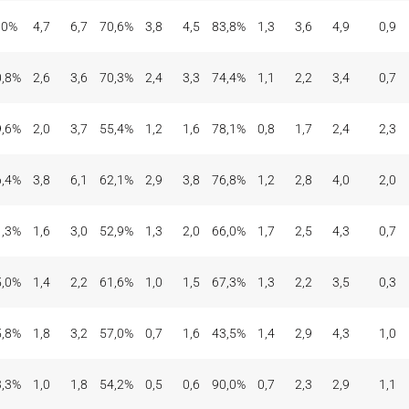
,0%
4,7
6,7
70,6%
3,8
4,5
83,8%
1,3
3,6
4,9
0,9
0,8%
2,6
3,6
70,3%
2,4
3,3
74,4%
1,1
2,2
3,4
0,7
9,6%
2,0
3,7
55,4%
1,2
1,6
78,1%
0,8
1,7
2,4
2,3
6,4%
3,8
6,1
62,1%
2,9
3,8
76,8%
1,2
2,8
4,0
2,0
1,3%
1,6
3,0
52,9%
1,3
2,0
66,0%
1,7
2,5
4,3
0,7
5,0%
1,4
2,2
61,6%
1,0
1,5
67,3%
1,3
2,2
3,5
0,3
5,8%
1,8
3,2
57,0%
0,7
1,6
43,5%
1,4
2,9
4,3
1,0
3,3%
1,0
1,8
54,2%
0,5
0,6
90,0%
0,7
2,3
2,9
1,1