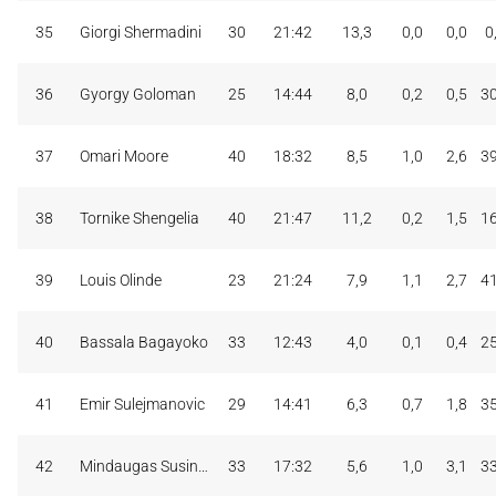
35
Giorgi Shermadini
30
21:42
13,3
0,0
0,0
0
36
Gyorgy Goloman
25
14:44
8,0
0,2
0,5
3
37
Omari Moore
40
18:32
8,5
1,0
2,6
3
38
Tornike Shengelia
40
21:47
11,2
0,2
1,5
1
39
Louis Olinde
23
21:24
7,9
1,1
2,7
4
40
Bassala Bagayoko
33
12:43
4,0
0,1
0,4
2
41
Emir Sulejmanovic
29
14:41
6,3
0,7
1,8
3
42
Mindaugas Susinskas
33
17:32
5,6
1,0
3,1
3