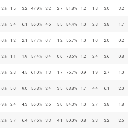
7,2%
1,5
3,2
47,9%
2,2
2,7
81,8%
1,2
1,8
3,0
3,2
2,3%
3,4
6,1
56,0%
4,6
5,5
84,4%
1,0
2,8
3,8
1,7
5,0%
1,2
2,1
57,7%
0,7
1,2
56,7%
1,0
1,0
2,0
0,2
8,2%
1,1
1,9
57,4%
0,4
0,6
78,6%
1,2
2,4
3,6
0,8
2,9%
2,8
4,5
61,0%
1,3
1,7
76,7%
0,9
1,9
2,7
1,0
0,0%
5,0
9,0
55,8%
2,4
3,5
68,8%
1,7
4,4
6,1
2,0
4,9%
2,4
4,3
56,0%
2,6
3,0
84,3%
1,0
2,7
3,8
1,8
2,2%
3,7
6,4
57,6%
3,3
4,1
80,0%
0,8
2,3
3,2
2,6