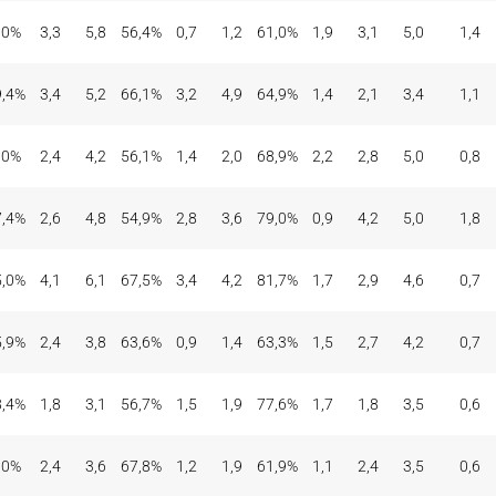
,0%
3,3
5,8
56,4%
0,7
1,2
61,0%
1,9
3,1
5,0
1,4
9,4%
3,4
5,2
66,1%
3,2
4,9
64,9%
1,4
2,1
3,4
1,1
,0%
2,4
4,2
56,1%
1,4
2,0
68,9%
2,2
2,8
5,0
0,8
7,4%
2,6
4,8
54,9%
2,8
3,6
79,0%
0,9
4,2
5,0
1,8
5,0%
4,1
6,1
67,5%
3,4
4,2
81,7%
1,7
2,9
4,6
0,7
5,9%
2,4
3,8
63,6%
0,9
1,4
63,3%
1,5
2,7
4,2
0,7
8,4%
1,8
3,1
56,7%
1,5
1,9
77,6%
1,7
1,8
3,5
0,6
,0%
2,4
3,6
67,8%
1,2
1,9
61,9%
1,1
2,4
3,5
0,6