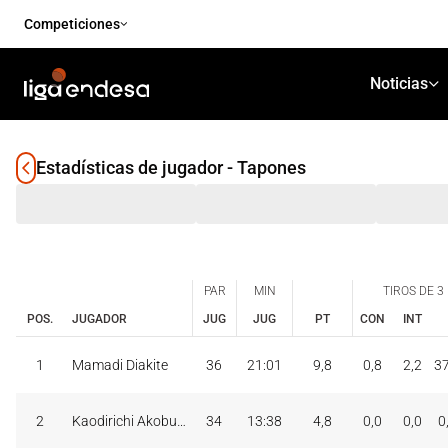
Competiciones
Noticias
Estadísticas de jugador - Tapones
PAR
MIN
TIROS DE 3
POS.
JUGADOR
JUG
JUG
PT
CON
INT
PAR
MIN
TIROS DE 3
JUG
JUG
CON
INT
1
Mamadi Diakite
36
21:01
9,8
0,8
2,2
3
POS.
JUGADOR
PT
2
Kaodirichi Akobundu
34
13:38
4,8
0,0
0,0
0