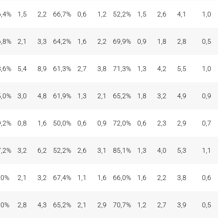
6,4%
1,5
2,2
66,7%
0,6
1,2
52,2%
1,5
2,6
4,1
1,0
6,8%
2,1
3,3
64,2%
1,6
2,2
69,9%
0,9
1,8
2,8
0,5
8,6%
5,4
8,9
61,3%
2,7
3,8
71,3%
1,3
4,2
5,5
1,0
5,0%
3,0
4,8
61,9%
1,3
2,1
65,2%
1,8
3,2
4,9
0,9
9,2%
0,8
1,6
50,0%
0,6
0,9
72,0%
0,6
2,3
2,9
0,7
7,2%
3,2
6,2
52,2%
2,6
3,1
85,1%
1,3
4,0
5,3
1,1
,0%
2,1
3,2
67,4%
1,1
1,6
66,0%
1,6
2,2
3,8
0,6
,0%
2,8
4,3
65,2%
2,1
2,9
70,7%
1,2
2,7
3,9
0,5