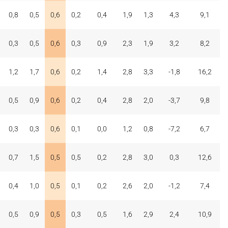
0,8
0,5
0,6
0,2
0,4
1,9
1,3
4,3
9,1
0,3
0,5
0,6
0,3
0,9
2,3
1,9
3,2
8,2
1,2
1,7
0,6
0,2
1,4
2,8
3,3
-1,8
16,2
0,5
0,9
0,6
0,2
0,4
2,8
2,0
-3,7
9,8
0,3
0,3
0,6
0,1
0,0
1,2
0,8
-7,2
6,7
0,7
1,5
0,5
0,5
0,2
2,8
3,0
0,3
12,6
0,4
1,0
0,5
0,1
0,2
2,6
2,0
-1,2
7,4
0,5
0,9
0,5
0,3
0,5
1,6
2,9
2,4
10,9