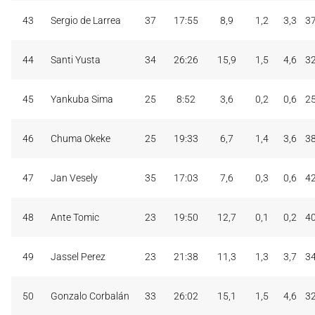
43
Sergio de Larrea
37
17:55
8,9
1,2
3,3
3
44
Santi Yusta
34
26:26
15,9
1,5
4,6
3
45
Yankuba Sima
25
8:52
3,6
0,2
0,6
2
46
Chuma Okeke
25
19:33
6,7
1,4
3,6
3
47
Jan Vesely
35
17:03
7,6
0,3
0,6
4
48
Ante Tomic
23
19:50
12,7
0,1
0,2
4
49
Jassel Perez
23
21:38
11,3
1,3
3,7
3
50
Gonzalo Corbalán
33
26:02
15,1
1,5
4,6
3