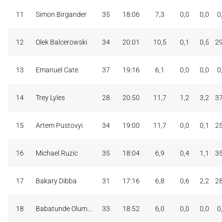
11
Simon Birgander
35
18:06
7,3
0,0
0,0
0
12
Olek Balcerowski
34
20:01
10,5
0,1
0,5
2
13
Emanuel Cate
37
19:16
6,1
0,0
0,0
0
14
Trey Lyles
28
20:50
11,7
1,2
3,2
3
15
Artem Pustovyi
34
19:00
11,7
0,0
0,1
2
16
Michael Ruzic
35
18:04
6,9
0,4
1,1
3
17
Bakary Dibba
31
17:16
6,8
0,6
2,2
2
18
Babatunde Olumuyiwa
33
18:52
6,0
0,0
0,0
0