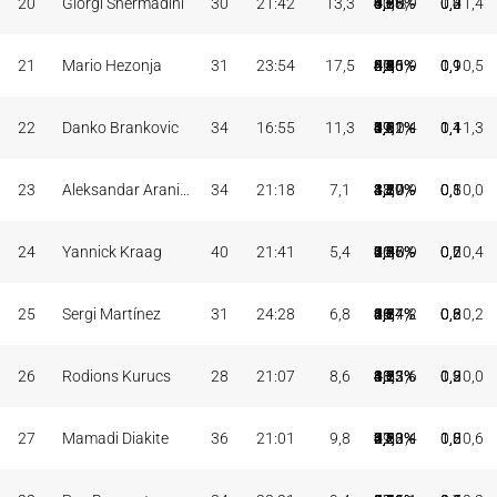
20
Giorgi Shermadini
30
21:42
13,3
0,0
0,0
0,0%
4,7
6,7
70,6%
3,8
4,5
83,8%
1,3
3,6
4,9
0,9
0,2
1,0
0,4
0,3
1,4
21
Mario Hezonja
31
23:54
17,5
2,1
5,6
36,6%
3,7
6,5
57,5%
3,9
4,4
89,0%
0,8
4,0
4,9
1,9
0,9
1,9
0,1
0,1
0,5
22
Danko Brankovic
34
16:55
11,3
0,5
1,3
37,2%
4,1
6,0
69,1%
1,6
2,0
79,1%
1,9
3,0
4,9
0,4
0,4
1,1
1,1
0,4
1,3
23
Aleksandar Aranitovic
34
21:18
7,1
1,2
3,2
37,0%
1,3
2,6
48,9%
1,1
1,3
83,7%
1,1
3,7
4,8
0,9
0,8
0,5
0,1
0,1
0,0
24
Yannick Kraag
40
21:41
5,4
0,6
2,4
26,6%
1,4
2,3
61,5%
0,7
1,0
70,7%
1,4
3,4
4,8
0,9
0,6
0,7
0,2
0,2
0,4
25
Sergi Martínez
31
24:28
6,8
0,6
2,1
29,7%
1,8
3,3
56,4%
1,3
1,8
68,4%
1,5
3,2
4,7
1,2
0,6
0,8
0,2
0,3
0,2
26
Rodions Kurucs
28
21:07
8,6
1,2
3,0
41,2%
1,8
3,7
48,5%
1,2
2,1
60,3%
1,5
3,2
4,6
1,6
0,9
1,5
0,2
0,3
0,0
27
Mamadi Diakite
36
21:01
9,8
0,8
2,2
37,0%
2,6
4,2
61,2%
2,1
2,6
79,8%
1,5
3,2
4,6
1,4
0,5
1,0
1,8
0,2
0,6