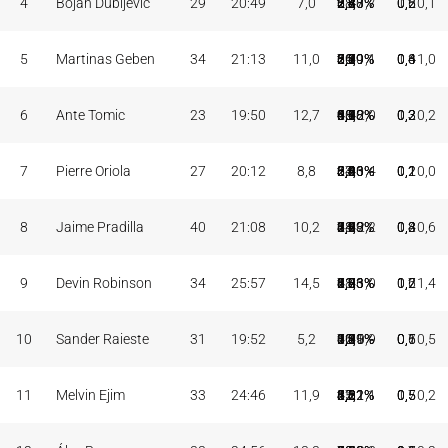
4
Bojan Dubljevic
29
20:49
7,0
0,4
2,1
21,7%
1,7
3,4
51,0%
2,2
2,8
78,8%
2,4
3,8
6,3
1,7
0,6
1,5
0,2
0,2
0,1
5
Martinas Geben
34
21:13
11,0
0,7
1,7
39,0%
3,3
5,0
66,9%
2,4
3,1
76,9%
2,3
3,9
6,1
1,1
0,6
1,4
0,3
0,4
1,0
6
Ante Tomic
23
19:50
12,7
0,1
0,2
40,0%
5,0
9,0
55,8%
2,4
3,5
68,8%
1,7
4,4
6,1
2,0
0,3
1,2
0,3
0,2
0,2
7
Pierre Oriola
27
20:12
8,8
0,4
1,3
33,3%
2,0
3,2
64,0%
3,4
3,9
87,6%
2,1
3,8
5,9
1,4
0,1
1,1
0,2
0,2
0,0
8
Jaime Pradilla
40
21:08
10,2
0,8
2,2
34,8%
3,1
4,5
68,3%
1,7
2,4
71,9%
1,9
3,9
5,8
2,2
0,8
1,4
0,2
0,3
0,6
9
Devin Robinson
34
25:57
14,5
0,3
1,0
28,6%
5,4
8,9
61,3%
2,7
3,8
71,3%
1,3
4,2
5,5
1,0
1,2
1,7
0,6
0,2
1,4
10
Sander Raieste
31
19:52
5,2
0,7
2,4
30,1%
1,1
1,9
56,9%
0,9
1,3
72,5%
1,3
4,0
5,3
0,9
0,6
0,7
0,5
0,1
0,5
11
Melvin Ejim
33
24:46
11,9
1,0
2,6
37,2%
3,2
6,2
52,2%
2,6
3,1
85,1%
1,3
4,0
5,3
1,1
0,7
1,5
0,5
0,5
0,2