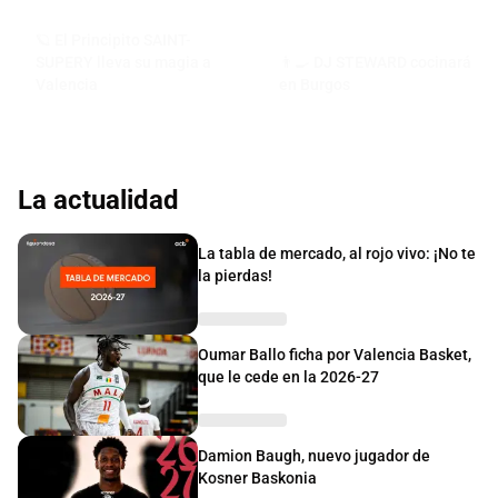
🪐 El Principito SAINT-
SUPERY lleva su magia a
👨‍🍳 DJ STEWARD cocinará
Valencia
en Burgos
La actualidad
La tabla de mercado, al rojo vivo: ¡No te
la pierdas!
Oumar Ballo ficha por Valencia Basket,
que le cede en la 2026-27
Damion Baugh, nuevo jugador de
Kosner Baskonia