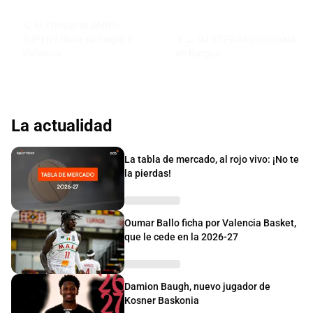
🪐 El Principito SAINT-
SUPERY lleva su magia a
👨‍🍳 DJ STEWARD cocinará
Valencia
en Burgos
La actualidad
La tabla de mercado, al rojo vivo: ¡No te
la pierdas!
Oumar Ballo ficha por Valencia Basket,
que le cede en la 2026-27
Damion Baugh, nuevo jugador de
Kosner Baskonia