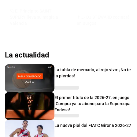
🪐 El Principito SAINT-
SUPERY lleva su magia a
👨‍🍳 DJ STEWARD cocinará
Valencia
en Burgos
La actualidad
La tabla de mercado, al rojo vivo: ¡No te
la pierdas!
El primer título de la 2026-27, en juego:
¡Compra ya tu abono para la Supercopa
Endesa!
La nueva piel del FIATC Girona 2026-27