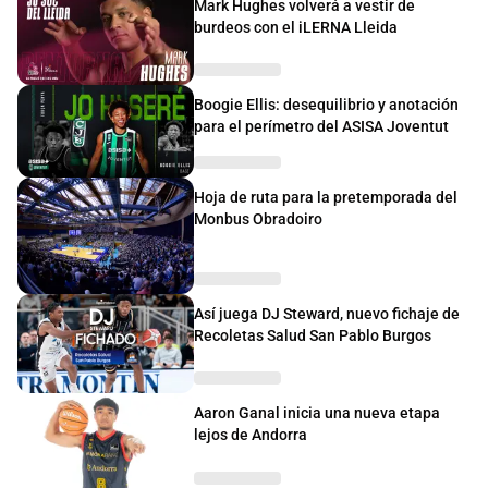
Mark Hughes volverá a vestir de
burdeos con el iLERNA Lleida
Boogie Ellis: desequilibrio y anotación
para el perímetro del ASISA Joventut
Hoja de ruta para la pretemporada del
Monbus Obradoiro
Así juega DJ Steward, nuevo fichaje de
Recoletas Salud San Pablo Burgos
Aaron Ganal inicia una nueva etapa
lejos de Andorra