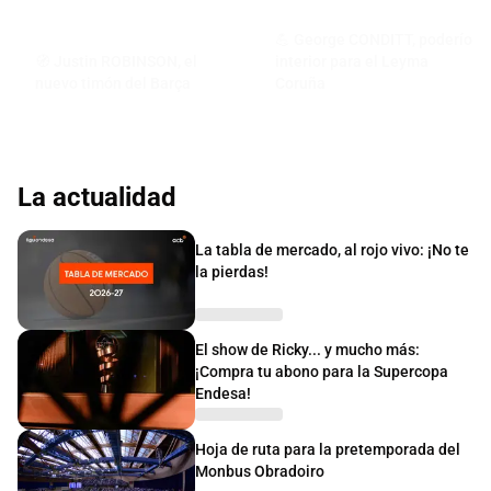
💪 George CONDITT, poderío
🧭 Justin ROBINSON, el
interior para el Leyma
nuevo timón del Barça
Coruña
La actualidad
La tabla de mercado, al rojo vivo: ¡No te
la pierdas!
El show de Ricky... y mucho más:
¡Compra tu abono para la Supercopa
Endesa!
Hoja de ruta para la pretemporada del
Monbus Obradoiro