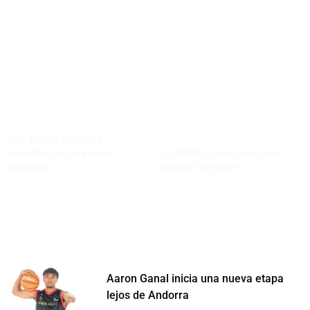
🇩🇴 DUARTE, talento
caribeño para el Kosner
💪 MEINDL, valor seguro del
Baskonia
Monbus Obradoiro
Aaron Ganal inicia una nueva etapa
lejos de Andorra