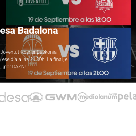
desa Badalona
a Joventut-Kosner Baskonia
ese día a las 21:00h. La final, el
. ¡por DAZN!