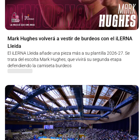
Mark Hughes volverá a vestir de burdeos con el iLERNA
Lleida
El iLERNA Lleida añade una pieza más a su plantilla 2026-27. Se
trata del escolta Mark Hughes, que vivirá su segunda etapa
defendiendo la camiseta burdeos