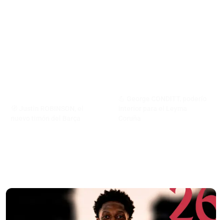
💪 George CONDITT, poderío
🧭 Justin ROBINSON, el
interior para el Leyma
nuevo timón del Barça
Coruña