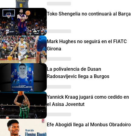
Toko Shengelia no continuarà al Barça
Mark Hughes no seguirá en el FIATC
Girona
La polivalencia de Dusan
Radosavljevic llega a Burgos
Yannick Kraag jugará como cedido en
el Asisa Joventut
Efe Abogidi llega al Monbus Obradoiro