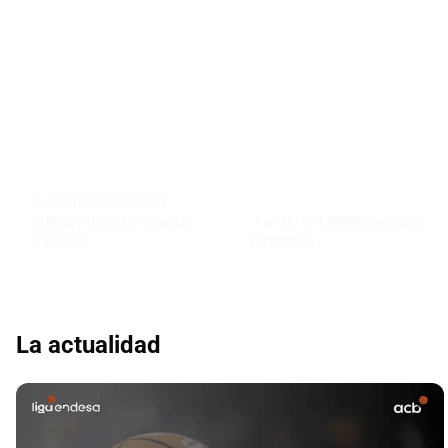
🪐 El Principito SAINT-
SUPERY lleva su magia a
👨‍🍳 DJ STEWARD cocinará
Valencia
en Burgos
La actualidad