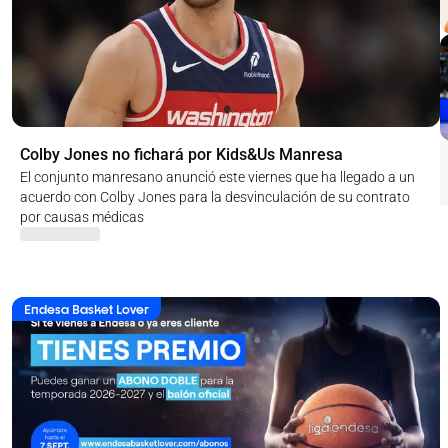
Colby Jones no fichará por Kids&Us Manresa
El conjunto manresano anunció este viernes que ha llegado a un
acuerdo con Colby Jones para la desvinculación de su contrato
por causas médicas
Endesa Basket Lover