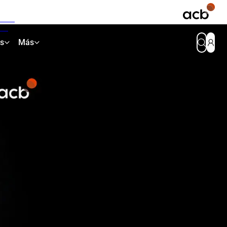
as
Más