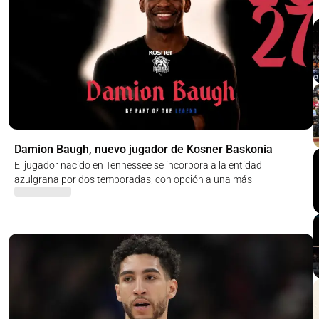
Damion Baugh, nuevo jugador de Kosner Baskonia
El jugador nacido en Tennessee se incorpora a la entidad
azulgrana por dos temporadas, con opción a una más