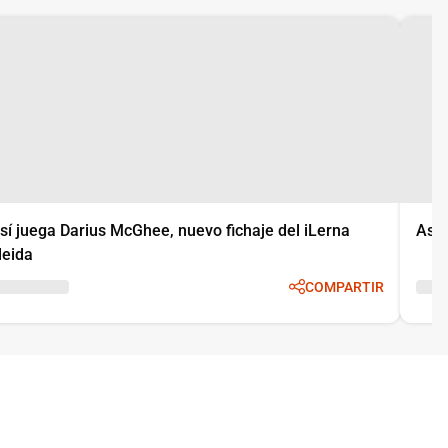
sí juega Darius McGhee, nuevo fichaje del iLerna
Así 
leida
COMPARTIR