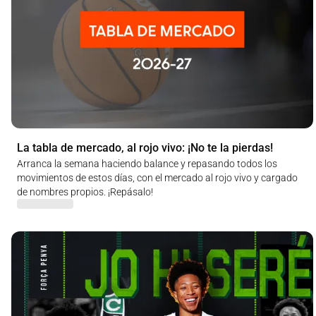
La tabla de mercado, al rojo vivo: ¡No te la pierdas!
Arranca la semana haciendo balance y repasando todos los
movimientos de estos días, con el mercado al rojo vivo y cargado
de nombres propios. ¡Repásalo!