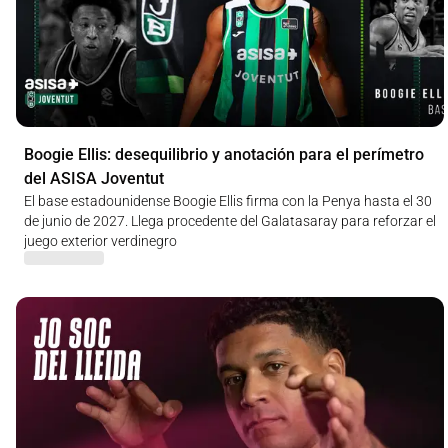
Boogie Ellis: desequilibrio y anotación para el perímetro
del ASISA Joventut
El base estadounidense Boogie Ellis firma con la Penya hasta el 30
de junio de 2027. Llega procedente del Galatasaray para reforzar el
juego exterior verdinegro