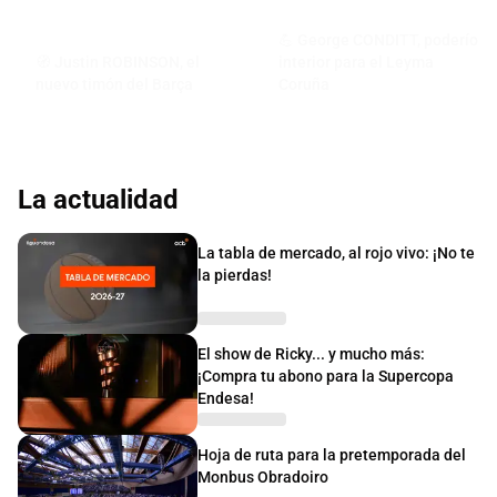
💪 George CONDITT, poderío
🧭 Justin ROBINSON, el
interior para el Leyma
nuevo timón del Barça
Coruña
La actualidad
La tabla de mercado, al rojo vivo: ¡No te
la pierdas!
El show de Ricky... y mucho más:
¡Compra tu abono para la Supercopa
Endesa!
Hoja de ruta para la pretemporada del
Monbus Obradoiro