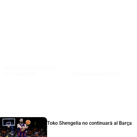
🧰 ULECKAS, el alero lituano
que lo hace todo
🧙‍♂️​ Sigue creando, RICKY
Toko Shengelia no continuarà al Barça