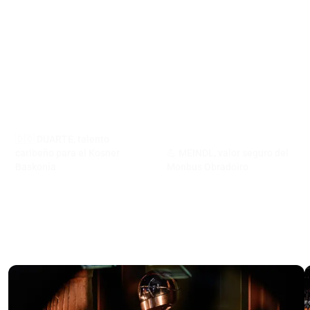
🇩🇴 DUARTE, talento
caribeño para el Kosner
💪 MEINDL, valor seguro del
Baskonia
Monbus Obradoiro