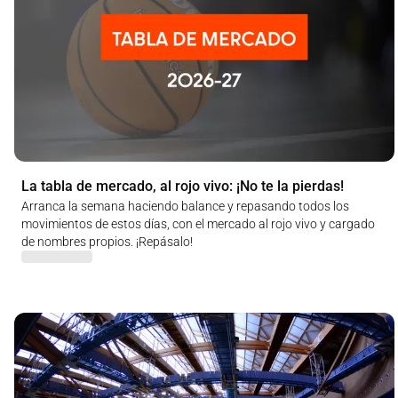
La tabla de mercado, al rojo vivo: ¡No te la pierdas!
Arranca la semana haciendo balance y repasando todos los
movimientos de estos días, con el mercado al rojo vivo y cargado
de nombres propios. ¡Repásalo!