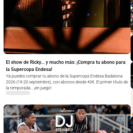
El show de Ricky... y mucho más: ¡Compra tu abono para
la Supercopa Endesa!
Ya puedes comprar tu abono de la Supercopa Endesa Badalona
2026 (19-20 septiembre), con abonos desde 40€. El primer título de
la temporada... ¡en juego!