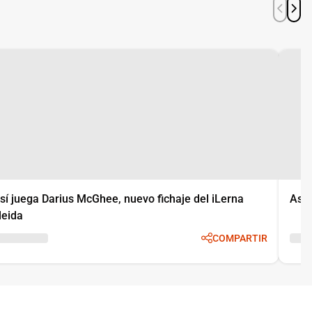
sí juega Darius McGhee, nuevo fichaje del iLerna
Así 
leida
COMPARTIR