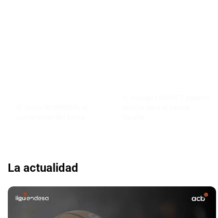
💪 George CONDITT, poderío
🧭 Justin ROBINSON, el
interior para el Leyma
nuevo timón del Barça
Coruña
La actualidad