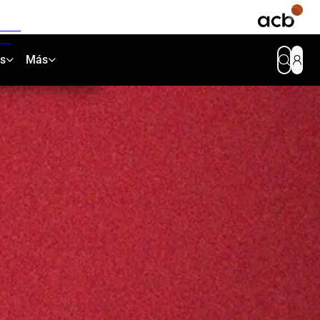
as
Más