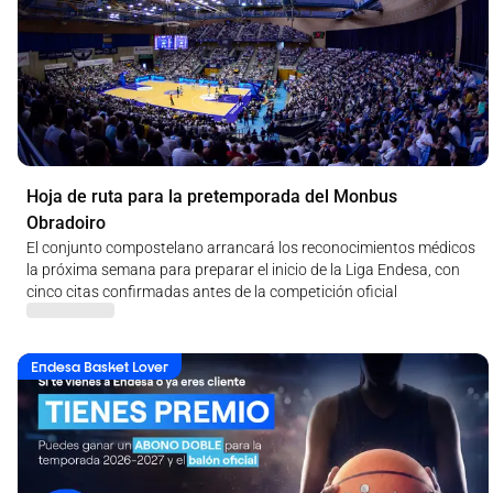
Hoja de ruta para la pretemporada del Monbus
Obradoiro
El conjunto compostelano arrancará los reconocimientos médicos
la próxima semana para preparar el inicio de la Liga Endesa, con
cinco citas confirmadas antes de la competición oficial
Endesa Basket Lover