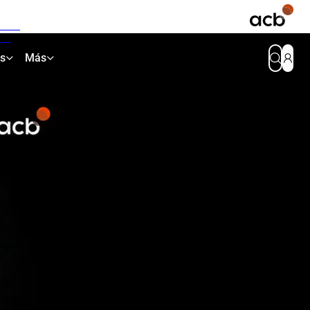
as
Más