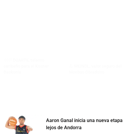
🇩🇴 DUARTE, talento
caribeño para el Kosner
💪 MEINDL, valor seguro del
Baskonia
Monbus Obradoiro
Aaron Ganal inicia una nueva etapa
lejos de Andorra