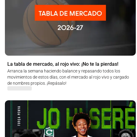
La tabla de mercado, al rojo vivo: ¡No te la pierdas!
Arranca la semana haciendo balance y repasando todos los
movimientos de estos días, con el mercado al rojo vivo y cargado
de nombres propios. ¡Repásalo!