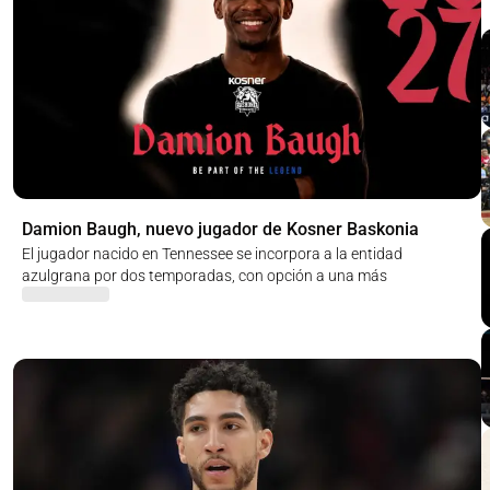
Damion Baugh, nuevo jugador de Kosner Baskonia
El jugador nacido en Tennessee se incorpora a la entidad
azulgrana por dos temporadas, con opción a una más