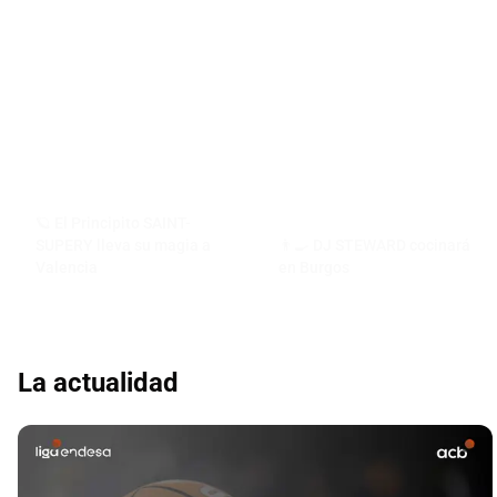
🪐 El Principito SAINT-
SUPERY lleva su magia a
👨‍🍳 DJ STEWARD cocinará
Valencia
en Burgos
La actualidad