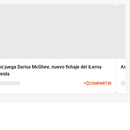
sí juega Darius McGhee, nuevo fichaje del iLerna
Así 
leida
COMPARTIR