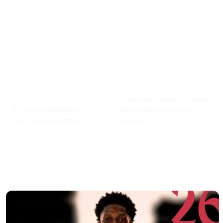
💪 George CONDITT, poderío
🧭 Justin ROBINSON, el
interior para el Leyma
nuevo timón del Barça
Coruña