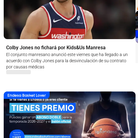
Colby Jones no fichará por Kids&Us Manresa
El conjunto manresano anunció este viernes que ha llegado a un
acuerdo con Colby Jones para la desvinculación de su contrato
por causas médicas
Endesa Basket Lover