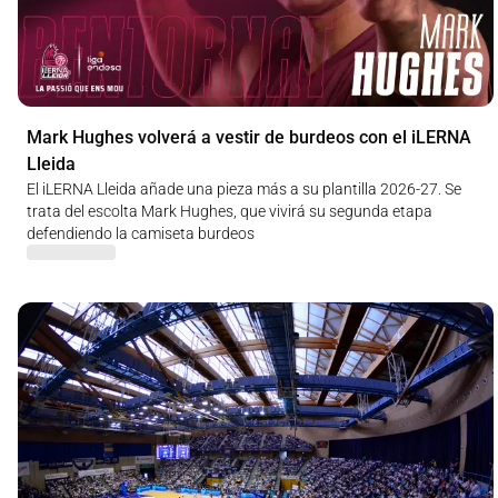
Mark Hughes volverá a vestir de burdeos con el iLERNA
Lleida
El iLERNA Lleida añade una pieza más a su plantilla 2026-27. Se
trata del escolta Mark Hughes, que vivirá su segunda etapa
defendiendo la camiseta burdeos