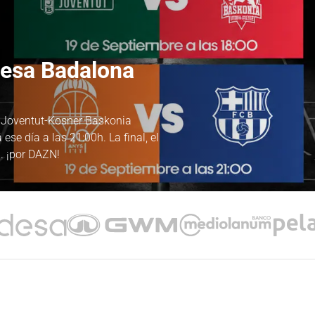
desa Badalona
a Joventut-Kosner Baskonia
ese día a las 21:00h. La final, el
. ¡por DAZN!