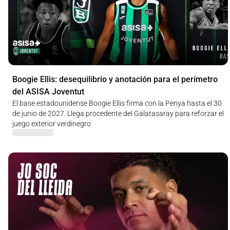
Boogie Ellis: desequilibrio y anotación para el perímetro
del ASISA Joventut
El base estadounidense Boogie Ellis firma con la Penya hasta el 30
de junio de 2027. Llega procedente del Galatasaray para reforzar el
juego exterior verdinegro