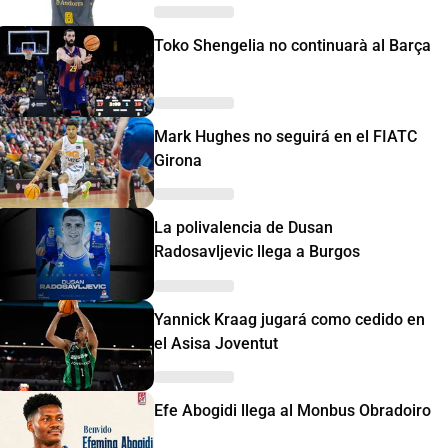
Toko Shengelia no continuarà al Barça
Mark Hughes no seguirá en el FIATC
Girona
La polivalencia de Dusan
Radosavljevic llega a Burgos
Yannick Kraag jugará como cedido en
el Asisa Joventut
Efe Abogidi llega al Monbus Obradoiro