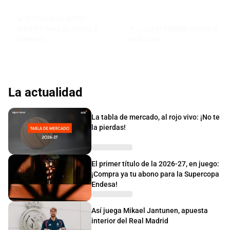
🪐 El Principito SAINT-
SUPERY lleva su magia a
👨‍🍳 DJ STEWARD cocinará
Valencia
en Burgos
La actualidad
La tabla de mercado, al rojo vivo: ¡No te
la pierdas!
El primer título de la 2026-27, en juego:
¡Compra ya tu abono para la Supercopa
Endesa!
Así juega Mikael Jantunen, apuesta
interior del Real Madrid