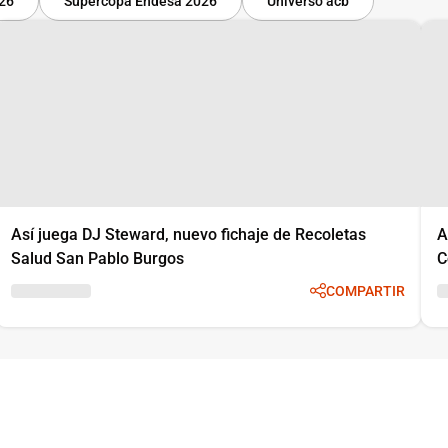
-26
Supercopa Endesa 2026
Universo acb
Así juega DJ Steward, nuevo fichaje de Recoletas
A
Salud San Pablo Burgos
C
COMPARTIR