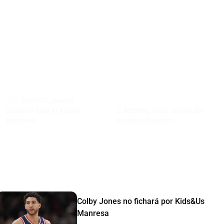
🇩🇴 DUARTE, talento
caribeño para el Kosner
💪 MEINDL, valor seguro del
Baskonia
Monbus Obradoiro
Colby Jones no fichará por Kids&Us
Manresa