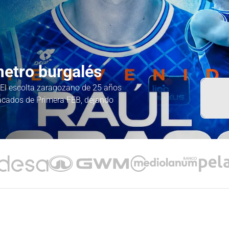
metro burgalés
El escolta zaragozano de 25 años
tacados de Primera FEB, dejando