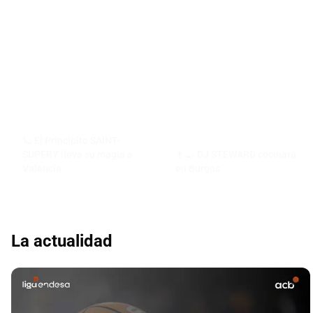
🪐 El Principito SAINT-
SUPERY lleva su magia a
👨‍🍳 DJ STEWARD cocinará
Valencia
en Burgos
La actualidad