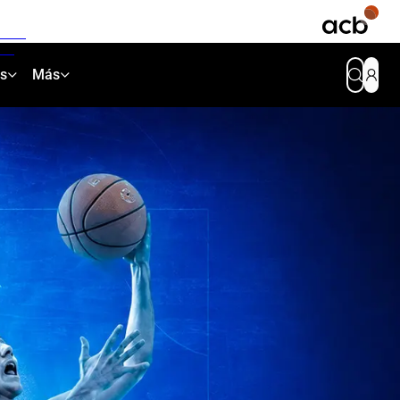
as
Más