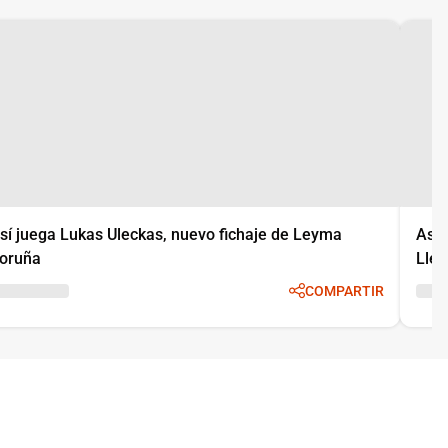
sí juega Lukas Uleckas, nuevo fichaje de Leyma
Así 
oruña
Llei
COMPARTIR