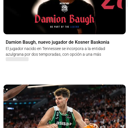
Damion Baugh, nuevo jugador de Kosner Baskonia
El jugador nacido en Tennessee se incorpora a la entidad
azulgrana por dos temporadas, con opción a una más