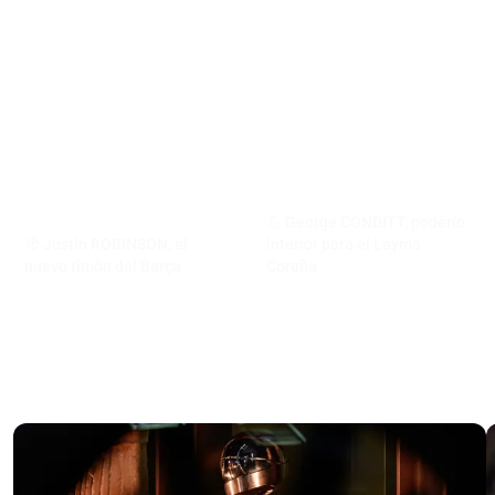
💪 George CONDITT, poderío
🧭 Justin ROBINSON, el
interior para el Leyma
nuevo timón del Barça
Coruña