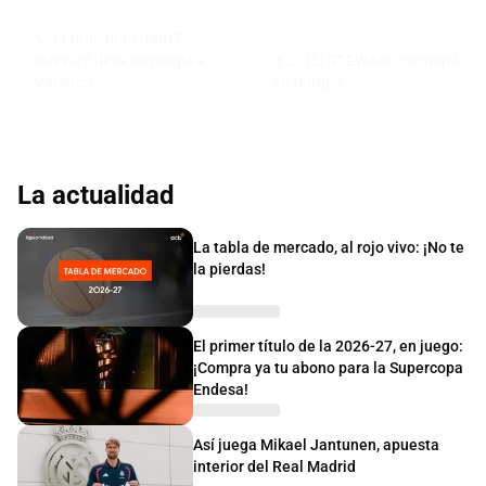
🪐 El Principito SAINT-
SUPERY lleva su magia a
👨‍🍳 DJ STEWARD cocinará
Valencia
en Burgos
La actualidad
La tabla de mercado, al rojo vivo: ¡No te
la pierdas!
El primer título de la 2026-27, en juego:
¡Compra ya tu abono para la Supercopa
Endesa!
Así juega Mikael Jantunen, apuesta
interior del Real Madrid