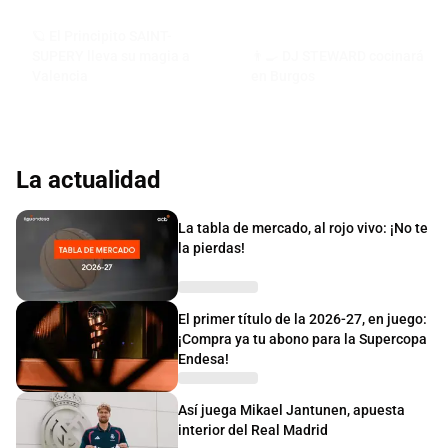
🪐 El Principito SAINT-
SUPERY lleva su magia a
👨‍🍳 DJ STEWARD cocinará
Valencia
en Burgos
La actualidad
La tabla de mercado, al rojo vivo: ¡No te
la pierdas!
El primer título de la 2026-27, en juego:
¡Compra ya tu abono para la Supercopa
Endesa!
Así juega Mikael Jantunen, apuesta
interior del Real Madrid