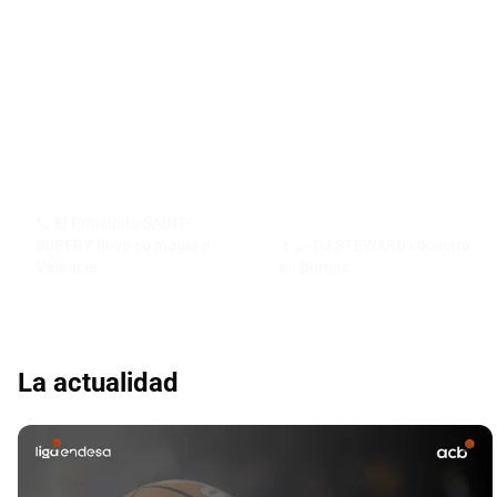
🪐 El Principito SAINT-
SUPERY lleva su magia a
👨‍🍳 DJ STEWARD cocinará
Valencia
en Burgos
La actualidad