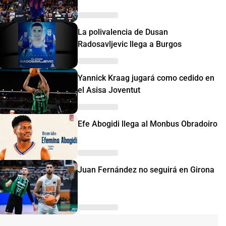
La polivalencia de Dusan
Radosavljevic llega a Burgos
Yannick Kraag jugará como cedido en
el Asisa Joventut
Efe Abogidi llega al Monbus Obradoiro
Juan Fernández no seguirá en Girona