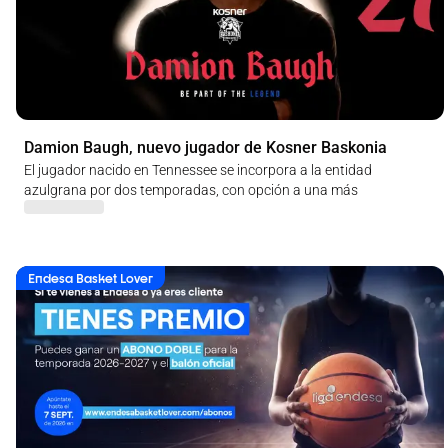
Damion Baugh, nuevo jugador de Kosner Baskonia
El jugador nacido en Tennessee se incorpora a la entidad
azulgrana por dos temporadas, con opción a una más
Endesa Basket Lover