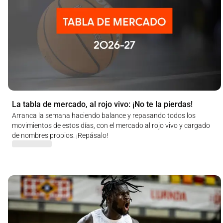
La tabla de mercado, al rojo vivo: ¡No te la pierdas!
Arranca la semana haciendo balance y repasando todos los
movimientos de estos días, con el mercado al rojo vivo y cargado
de nombres propios. ¡Repásalo!