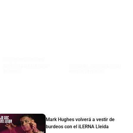
🇩🇴 DUARTE, talento
caribeño para el Kosner
💪 MEINDL, valor seguro del
Baskonia
Monbus Obradoiro
Mark Hughes volverá a vestir de
burdeos con el iLERNA Lleida