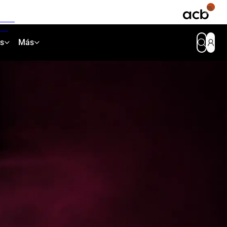
as
Más