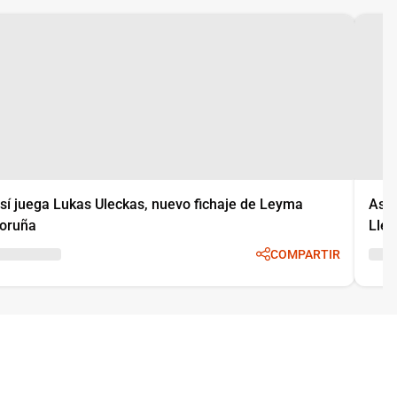
sí juega Lukas Uleckas, nuevo fichaje de Leyma
Así 
oruña
Llei
COMPARTIR