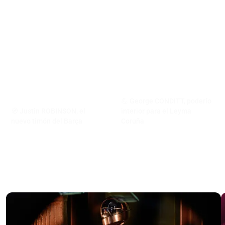
💪 George CONDITT, poderío
🧭 Justin ROBINSON, el
interior para el Leyma
nuevo timón del Barça
Coruña