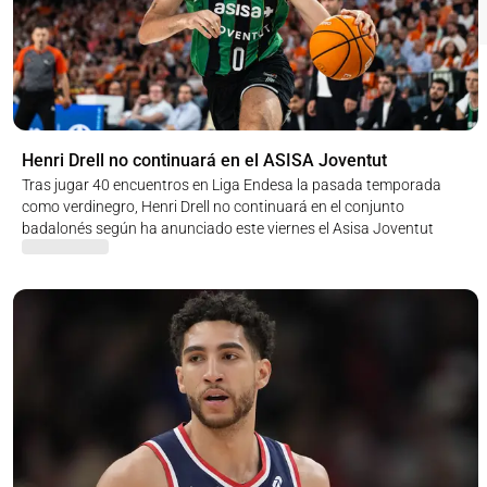
Henri Drell no continuará en el ASISA Joventut
Tras jugar 40 encuentros en Liga Endesa la pasada temporada
como verdinegro, Henri Drell no continuará en el conjunto
badalonés según ha anunciado este viernes el Asisa Joventut