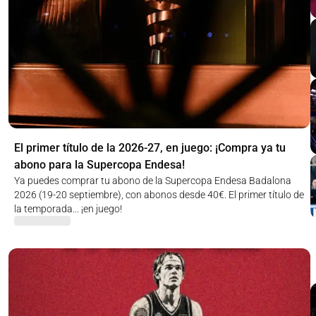
El primer título de la 2026-27, en juego: ¡Compra ya tu
abono para la Supercopa Endesa!
Ya puedes comprar tu abono de la Supercopa Endesa Badalona
2026 (19-20 septiembre), con abonos desde 40€. El primer título de
la temporada... ¡en juego!