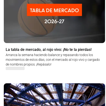
La tabla de mercado, al rojo vivo: ¡No te la pierdas!
Arranca la semana haciendo balance y repasando todos los
movimientos de estos días, con el mercado al rojo vivo y cargado
de nombres propios. ¡Repásalo!