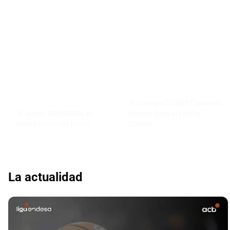
💪 George CONDITT, poderío
🧭 Justin ROBINSON, el
interior para el Leyma
nuevo timón del Barça
Coruña
La actualidad