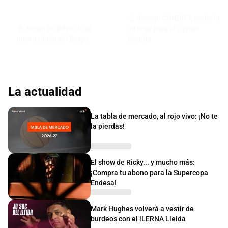
💪 George CONDITT, poderío
🧭 Justin ROBINSON, el
interior para el Leyma
nuevo timón del Barça
Coruña
La actualidad
La tabla de mercado, al rojo vivo: ¡No te
la pierdas!
El show de Ricky... y mucho más:
¡Compra tu abono para la Supercopa
Endesa!
Mark Hughes volverá a vestir de
burdeos con el iLERNA Lleida