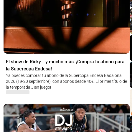
El show de Ricky... y mucho más: ¡Compra tu abono para
la Supercopa Endesa!
Ya puedes comprar tu abono de la Supercopa Endesa Badalona
2026 (19-20 septiembre), con abonos desde 40€. El primer título de
la temporada... ¡en juego!