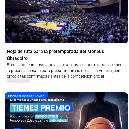
Hoja de ruta para la pretemporada del Monbus
Obradoiro
El conjunto compostelano arrancará los reconocimientos médicos
la próxima semana para preparar el inicio de la Liga Endesa, con
cinco citas confirmadas antes de la competición oficial
Endesa Basket Lover