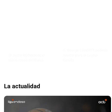
💪 George CONDITT, poderío
🧭 Justin ROBINSON, el
interior para el Leyma
nuevo timón del Barça
Coruña
La actualidad