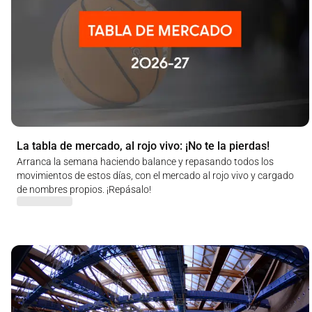
La tabla de mercado, al rojo vivo: ¡No te la pierdas!
Arranca la semana haciendo balance y repasando todos los
movimientos de estos días, con el mercado al rojo vivo y cargado
de nombres propios. ¡Repásalo!