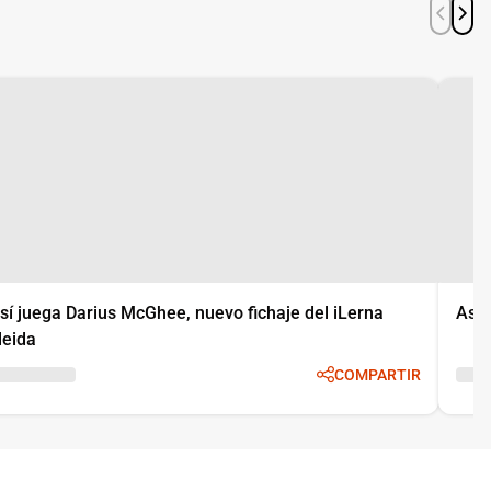
sí juega Darius McGhee, nuevo fichaje del iLerna
Así 
leida
COMPARTIR