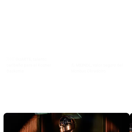
🇩🇴 DUARTE, talento
caribeño para el Kosner
💪 MEINDL, valor seguro del
Baskonia
Monbus Obradoiro