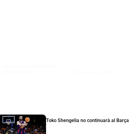
🧰 ULECKAS, el alero lituano
que lo hace todo
🧙‍♂️​ Sigue creando, RICKY
Toko Shengelia no continuarà al Barça