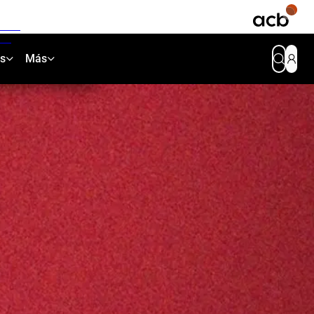
as
Más