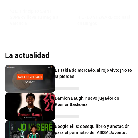
🪐 El Principito SAINT-
SUPERY lleva su magia a
👨‍🍳 DJ STEWARD cocinará
Valencia
en Burgos
La actualidad
La tabla de mercado, al rojo vivo: ¡No te
la pierdas!
Damion Baugh, nuevo jugador de
Kosner Baskonia
Boogie Ellis: desequilibrio y anotación
para el perímetro del ASISA Joventut