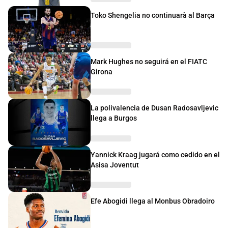
Toko Shengelia no continuarà al Barça
Mark Hughes no seguirá en el FIATC
Girona
La polivalencia de Dusan Radosavljevic
llega a Burgos
Yannick Kraag jugará como cedido en el
Asisa Joventut
Efe Abogidi llega al Monbus Obradoiro