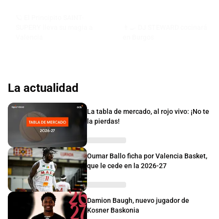
🪐 El Principito SAINT-
SUPERY lleva su magia a
👨‍🍳 DJ STEWARD cocinará
Valencia
en Burgos
La actualidad
La tabla de mercado, al rojo vivo: ¡No te
la pierdas!
Oumar Ballo ficha por Valencia Basket,
que le cede en la 2026-27
Damion Baugh, nuevo jugador de
Kosner Baskonia