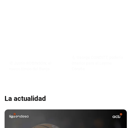
💪 George CONDITT, poderío
🧭 Justin ROBINSON, el
interior para el Leyma
nuevo timón del Barça
Coruña
La actualidad