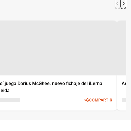
sí juega Darius McGhee, nuevo fichaje del iLerna
Así 
leida
COMPARTIR