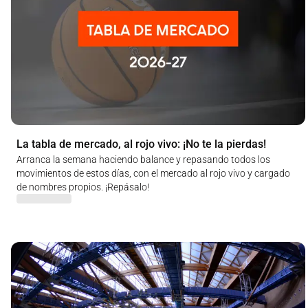
La tabla de mercado, al rojo vivo: ¡No te la pierdas!
Arranca la semana haciendo balance y repasando todos los
movimientos de estos días, con el mercado al rojo vivo y cargado
de nombres propios. ¡Repásalo!