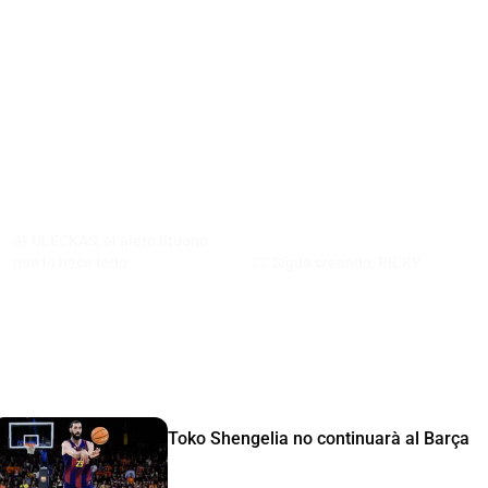
🧰 ULECKAS, el alero lituano
que lo hace todo
🧙‍♂️​ Sigue creando, RICKY
Toko Shengelia no continuarà al Barça