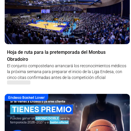
Hoja de ruta para la pretemporada del Monbus
Obradoiro
El conjunto compostelano arrancará los reconocimientos médicos
la próxima semana para preparar el inicio de la Liga Endesa, con
cinco citas confirmadas antes de la competición oficial
Endesa Basket Lover