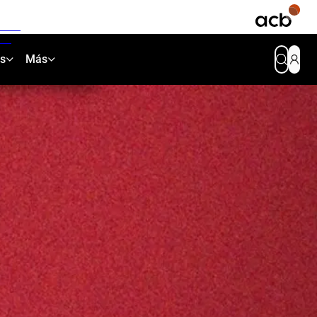
as
Más