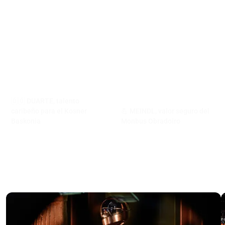
🇩🇴 DUARTE, talento
caribeño para el Kosner
💪 MEINDL, valor seguro del
Baskonia
Monbus Obradoiro