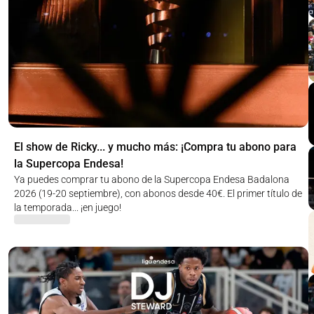
El show de Ricky... y mucho más: ¡Compra tu abono para
la Supercopa Endesa!
Ya puedes comprar tu abono de la Supercopa Endesa Badalona
2026 (19-20 septiembre), con abonos desde 40€. El primer título de
la temporada... ¡en juego!