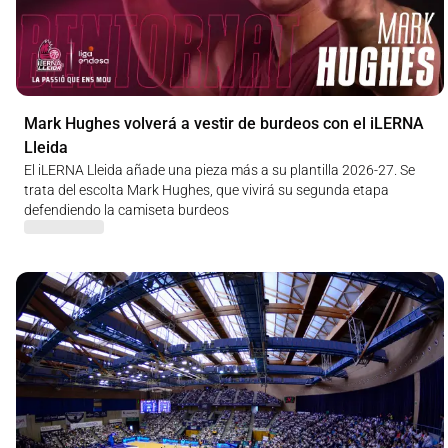
Mark Hughes volverá a vestir de burdeos con el iLERNA
Lleida
El iLERNA Lleida añade una pieza más a su plantilla 2026-27. Se
trata del escolta Mark Hughes, que vivirá su segunda etapa
defendiendo la camiseta burdeos