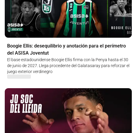
Boogie Ellis: desequilibrio y anotación para el perímetro
del ASISA Joventut
El base estadounidense Boogie Ellis firma con la Penya hasta el 30
de junio de 2027. Llega procedente del Galatasaray para reforzar el
juego exterior verdinegro