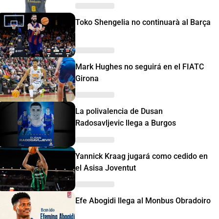
Toko Shengelia no continuarà al Barça
Mark Hughes no seguirá en el FIATC
Girona
La polivalencia de Dusan
Radosavljevic llega a Burgos
Yannick Kraag jugará como cedido en
el Asisa Joventut
Efe Abogidi llega al Monbus Obradoiro