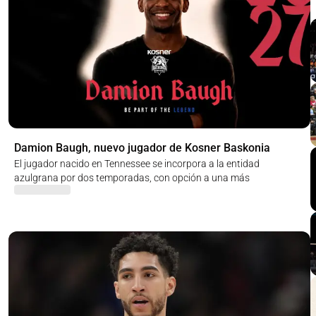
Damion Baugh, nuevo jugador de Kosner Baskonia
El jugador nacido en Tennessee se incorpora a la entidad
azulgrana por dos temporadas, con opción a una más