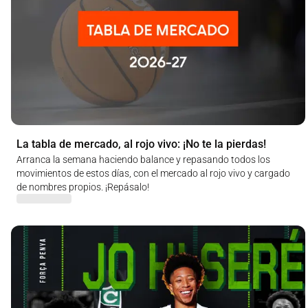
La tabla de mercado, al rojo vivo: ¡No te la pierdas!
Arranca la semana haciendo balance y repasando todos los
movimientos de estos días, con el mercado al rojo vivo y cargado
de nombres propios. ¡Repásalo!