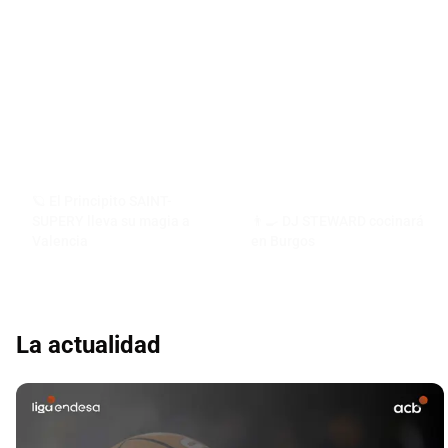
🪐 El Principito SAINT-
SUPERY lleva su magia a
👨‍🍳 DJ STEWARD cocinará
Valencia
en Burgos
La actualidad