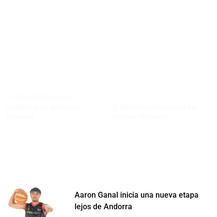
🇩🇴 DUARTE, talento
caribeño para el Kosner
💪 MEINDL, valor seguro del
Baskonia
Monbus Obradoiro
Aaron Ganal inicia una nueva etapa
lejos de Andorra