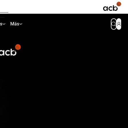
as
Más