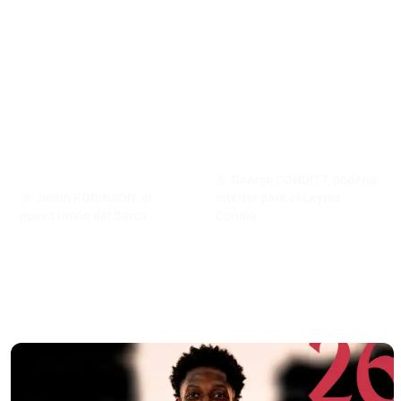
💪 George CONDITT, poderío
🧭 Justin ROBINSON, el
interior para el Leyma
nuevo timón del Barça
Coruña