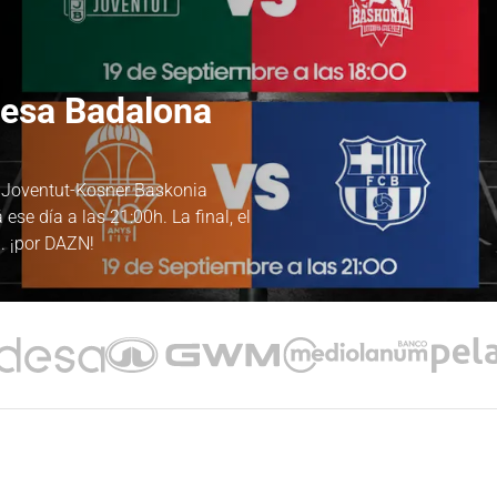
desa Badalona
a Joventut-Kosner Baskonia
ese día a las 21:00h. La final, el
. ¡por DAZN!