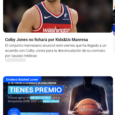
Colby Jones no fichará por Kids&Us Manresa
El conjunto manresano anunció este viernes que ha llegado a un
acuerdo con Colby Jones para la desvinculación de su contrato
por causas médicas
Endesa Basket Lover