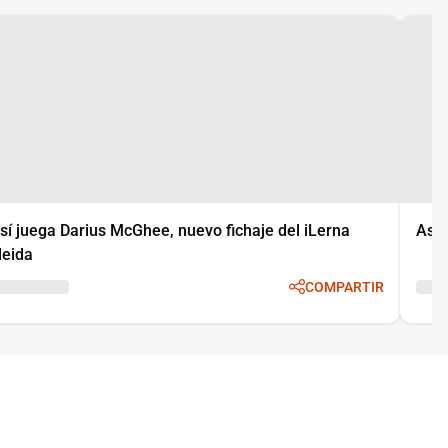
sí juega Darius McGhee, nuevo fichaje del iLerna
Así 
leida
COMPARTIR