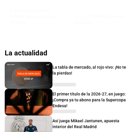
🪐 El Principito SAINT-
SUPERY lleva su magia a
👨‍🍳 DJ STEWARD cocinará
Valencia
en Burgos
La actualidad
La tabla de mercado, al rojo vivo: ¡No te
la pierdas!
El primer título de la 2026-27, en juego:
¡Compra ya tu abono para la Supercopa
Endesa!
Así juega Mikael Jantunen, apuesta
interior del Real Madrid