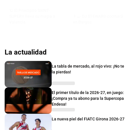
🪐 El Principito SAINT-
SUPERY lleva su magia a
👨‍🍳 DJ STEWARD cocinará
Valencia
en Burgos
La actualidad
La tabla de mercado, al rojo vivo: ¡No te
la pierdas!
El primer título de la 2026-27, en juego:
¡Compra ya tu abono para la Supercopa
Endesa!
La nueva piel del FIATC Girona 2026-27