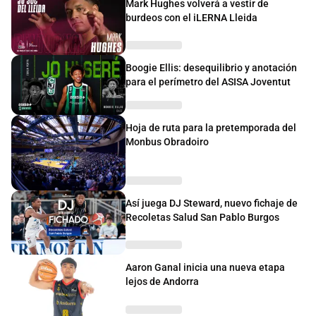
Mark Hughes volverá a vestir de
burdeos con el iLERNA Lleida
Boogie Ellis: desequilibrio y anotación
para el perímetro del ASISA Joventut
Hoja de ruta para la pretemporada del
Monbus Obradoiro
Así juega DJ Steward, nuevo fichaje de
Recoletas Salud San Pablo Burgos
Aaron Ganal inicia una nueva etapa
lejos de Andorra