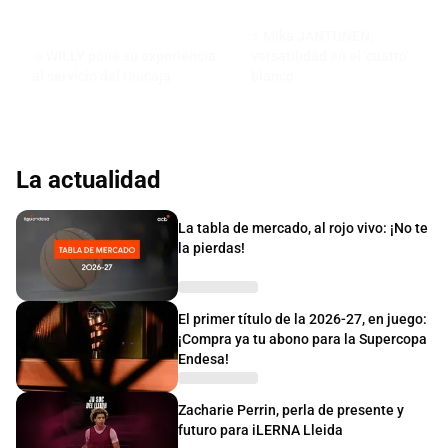
⚡ Mika JANTUNEN,
❇️ WILLY pone su experiencia
versatilidad en el 'cuatro'
al servicio del Unicaja
blanco
La actualidad
La tabla de mercado, al rojo vivo: ¡No te
la pierdas!
El primer título de la 2026-27, en juego:
¡Compra ya tu abono para la Supercopa
Endesa!
Zacharie Perrin, perla de presente y
futuro para iLERNA Lleida