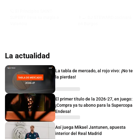
🪐 El Principito SAINT-
SUPERY lleva su magia a
👨‍🍳 DJ STEWARD cocinará
Valencia
en Burgos
La actualidad
La tabla de mercado, al rojo vivo: ¡No te
la pierdas!
El primer título de la 2026-27, en juego:
¡Compra ya tu abono para la Supercopa
Endesa!
Así juega Mikael Jantunen, apuesta
interior del Real Madrid