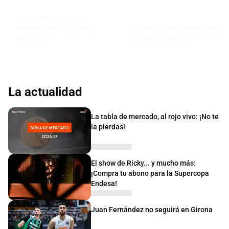
🇩🇴 DUARTE, talento
caribeño para el Kosner
💪 MEINDL, valor seguro del
Baskonia
Monbus Obradoiro
La actualidad
La tabla de mercado, al rojo vivo: ¡No te
la pierdas!
El show de Ricky... y mucho más:
¡Compra tu abono para la Supercopa
Endesa!
Juan Fernández no seguirá en Girona