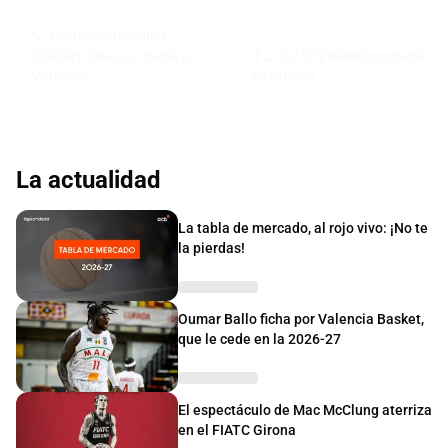
🪐 El Principito SAINT-
SUPERY lleva su magia a
👨‍🍳 DJ STEWARD cocinará
Valencia
en Burgos
La actualidad
La tabla de mercado, al rojo vivo: ¡No te
la pierdas!
Oumar Ballo ficha por Valencia Basket,
que le cede en la 2026-27
El espectáculo de Mac McClung aterriza
en el FIATC Girona