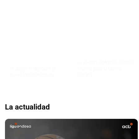
💪 George CONDITT, poderío
🧭 Justin ROBINSON, el
interior para el Leyma
nuevo timón del Barça
Coruña
La actualidad