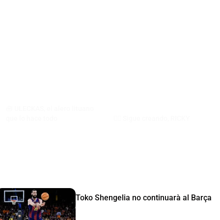
🧰 ULECKAS, el alero lituano
que lo hace todo
🧙‍♂️​ Sigue creando, RICKY
Toko Shengelia no continuarà al Barça