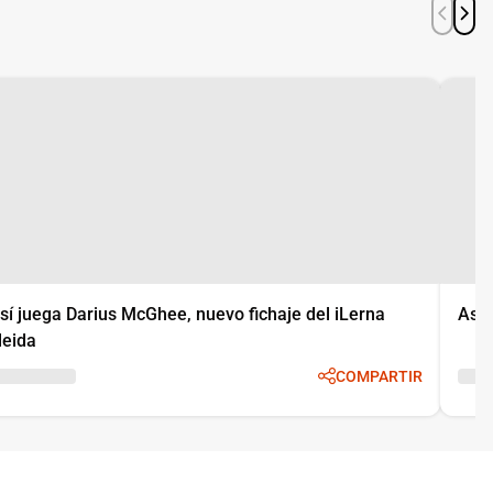
sí juega Darius McGhee, nuevo fichaje del iLerna
Así 
leida
COMPARTIR