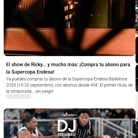
El show de Ricky... y mucho más: ¡Compra tu abono para
la Supercopa Endesa!
Ya puedes comprar tu abono de la Supercopa Endesa Badalona
2026 (19-20 septiembre), con abonos desde 40€. El primer título de
la temporada... ¡en juego!