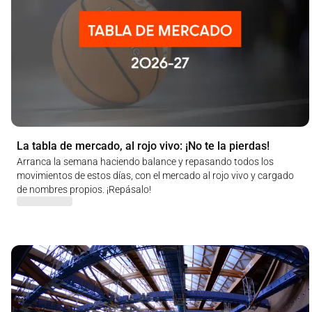
La tabla de mercado, al rojo vivo: ¡No te la pierdas!
Arranca la semana haciendo balance y repasando todos los
movimientos de estos días, con el mercado al rojo vivo y cargado
de nombres propios. ¡Repásalo!