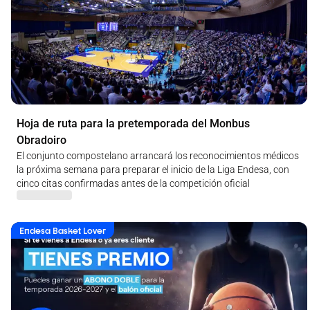
Hoja de ruta para la pretemporada del Monbus
Obradoiro
El conjunto compostelano arrancará los reconocimientos médicos
la próxima semana para preparar el inicio de la Liga Endesa, con
cinco citas confirmadas antes de la competición oficial
Endesa Basket Lover