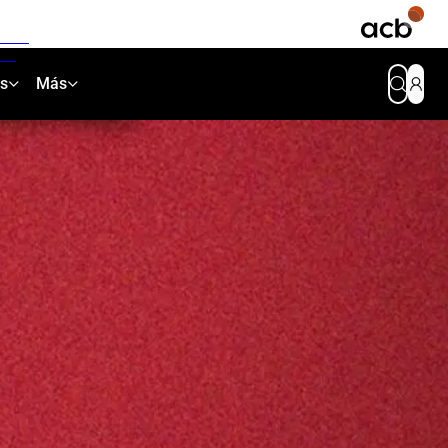
as
Más