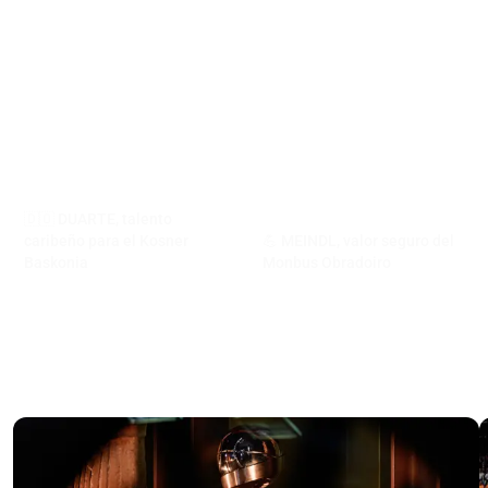
🇩🇴 DUARTE, talento
caribeño para el Kosner
💪 MEINDL, valor seguro del
Baskonia
Monbus Obradoiro