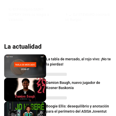
🪐 El Principito SAINT-
SUPERY lleva su magia a
👨‍🍳 DJ STEWARD cocinará
Valencia
en Burgos
La actualidad
La tabla de mercado, al rojo vivo: ¡No te
la pierdas!
Damion Baugh, nuevo jugador de
Kosner Baskonia
Boogie Ellis: desequilibrio y anotación
para el perímetro del ASISA Joventut