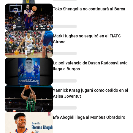
Toko Shengelia no continuarà al Barça
Mark Hughes no seguirá en el FIATC
Girona
La polivalencia de Dusan Radosavljevic
llega a Burgos
Yannick Kraag jugará como cedido en el
Asisa Joventut
Efe Abogidi llega al Monbus Obradoiro