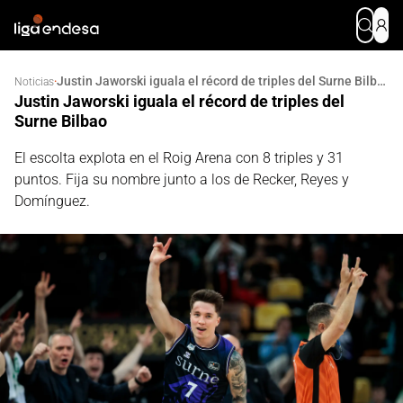
Justin Jaworski iguala el récord de triples del Surne Bilbao
·
Noticias
Justin Jaworski iguala el récord de triples del
Surne Bilbao
El escolta explota en el Roig Arena con 8 triples y 31
puntos. Fija su nombre junto a los de Recker, Reyes y
Domínguez.