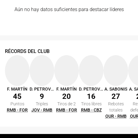
Aún no hay datos suficientes para destacar líderes
RÉCORDS DEL CLUB
F. MARTÍN
D. PETROVIC
F. MARTÍN
D. PETROVIC
A. SABONIS
A. 
45
9
20
16
27
Puntos
Triples
Tiros de 2
Tiros libres
Rebotes
Re
RMB - FOR
JOV - RMB
RMB - FOR
RMB - CBZ
totales
def
OUR - RMB
OUR