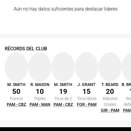
Aún no hay datos suficientes para destacar líderes
RÉCORDS DEL CLUB
M. SMITH
R. MASON
M. SMITH
J. GRANT
T. BEARD
50
10
19
15
20
Puntos
Triples
Tiros de 2
Tiros libres
Rebotes
Re
PAM - CBZ
PAM - MAN
PAM - CBZ
FOR - PAM
totales
def
GIR - PAM
PAM