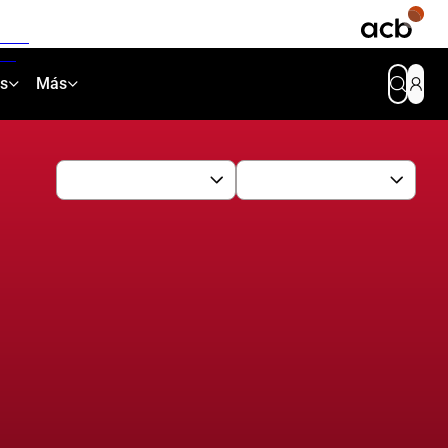
as
Más