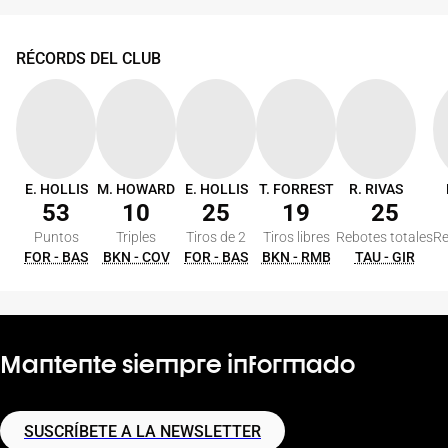
RÉCORDS DEL CLUB
E. HOLLIS
M. HOWARD
E. HOLLIS
T. FORREST
R. RIVAS
53
10
25
19
25
Puntos
Triples
Tiros de 2
Tiros libres
Rebotes totales
Re
FOR - BAS
BKN - COV
FOR - BAS
BKN - RMB
TAU - GIR
Mantente siempre informado
SUSCRÍBETE A LA NEWSLETTER