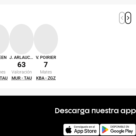
EEN
J. ARLAUCKAS
V. POIRIER
63
7
nes
Valoración
Mates
 TAU
MUR - TAU
KBA - ZGZ
Descarga nuestra app