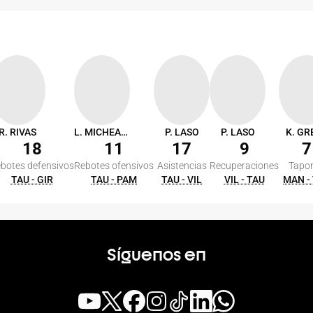
R. RIVAS
L. MICHEAUX
P. LASO
P. LASO
K. GR
18
11
17
9
7
botes defensivos
Rebotes ofensivos
Asistencias
Recuperaciones
Tapo
TAU - GIR
TAU - PAM
TAU - VIL
VIL - TAU
MAN -
Síguenos en