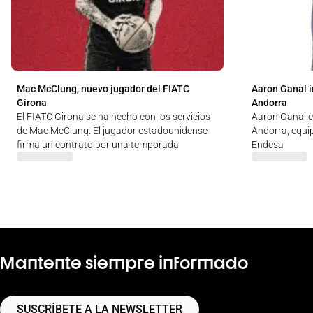
Mac McClung, nuevo jugador del FIATC
Aaron Ganal i
Girona
Andorra
El FIATC Girona se ha hecho con los servicios
Aaron Ganal c
de Mac McClung. El jugador estadounidense
Andorra, equip
firma un contrato por una temporada
Endesa
Mantente siempre informado
SUSCRÍBETE A LA NEWSLETTER