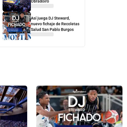
Obradoiro
Así juega DJ Steward,
nuevo fichaje de Recoletas
Salud San Pablo Burgos