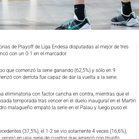
rias de Playoff de Liga Endesa disputadas al mejor de tres
ancó con un 0-1 en el marcador.
quipo que comenzó la serie ganando (62,5%) y sólo en 9
nzó con derrota fue capaz de dar la vuelta a la serie.
a eliminatoria con factor cancha en contra, mientras que el
pasada temporada tras vencer en el duelo inaugural en el Martín
dro malagueño empató la serie en el Palau y luego puso el
recedentes (37,5%), el 1-2 se vio solamente 4 veces (16,6%),
 veces) en una serie de cuartos que arrancó con triunfo