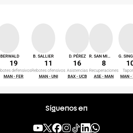
. BERWALD
B. SALLIER
D. PÉREZ
R. SAN MIGUEL
19
11
16
8
1
botes defensivos
Rebotes ofensivos
Asistencias
Recuperaciones
Tapo
MAN - FER
MAN - UNI
BAX - UCB
ASE - MAN
MAN -
Síguenos en