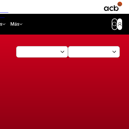
as
Más