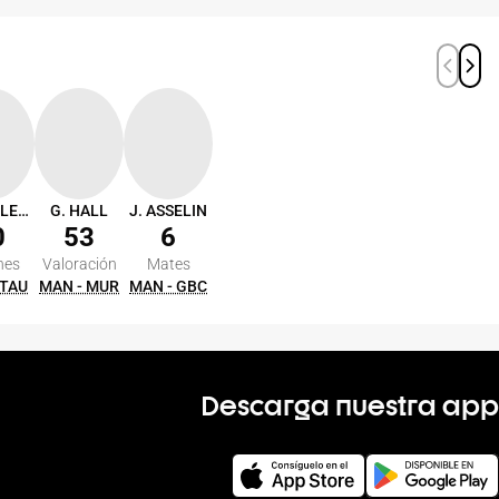
G. SINGLETON
G. HALL
J. ASSELIN
0
53
6
nes
Valoración
Mates
 TAU
MAN - MUR
MAN - GBC
Descarga nuestra app