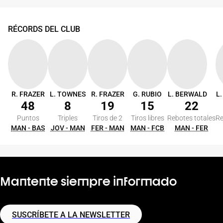
RÉCORDS DEL CLUB
R. FRAZER
L. TOWNES
R. FRAZER
G. RUBIO
L. BERWALD
L
48
8
19
15
22
Puntos
Triples
Tiros de 2
Tiros libres
Rebotes totales
Re
MAN - BAS
JOV - MAN
FER - MAN
MAN - FCB
MAN - FER
Mantente siempre informado
SUSCRÍBETE A LA NEWSLETTER