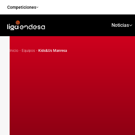
Competiciones
Noticias
Inicio
·
Equipos
·
Kids&Us Manresa