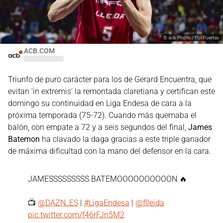
©
acb Photo / Pol Puertas
ACB.COM
Triunfo de puro carácter para los de Gerard Encuentra, que
evitan 'in extremis' la remontada claretiana y certifican este
domingo su continuidad en Liga Endesa de cara a la
próxima temporada (75-72). Cuando más quemaba el
balón, con empate a 72 y a seis segundos del final,
James
Batemon
ha clavado la daga gracias a este triple ganador
de máxima dificultad con la mano del defensor en la cara.
JAMESSSSSSSSS BATEMOOOOOOOOOON 🔥
📺
@DAZN_ES
|
#LigaEndesa
|
@flleida
pic.twitter.com/f46rFJn5M2