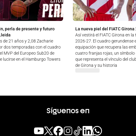
n, perla de presente y futuro
La nueva piel del FIATC Girona
Lleida
Así vestirá el FIATC Girona en l
és de 21 años y 2,08 Zacharie
2026-27. El cuadro gerundense 
por dos temporadas con el cuadro
equipación que recupera las em
e el MVP del Europeo Sub20 de
cuatro franjas rojas, un símbolo
de lucirse en el Hamburgo Towers
que representa el vínculo del clu
de Girona y su historia
Síguenos en