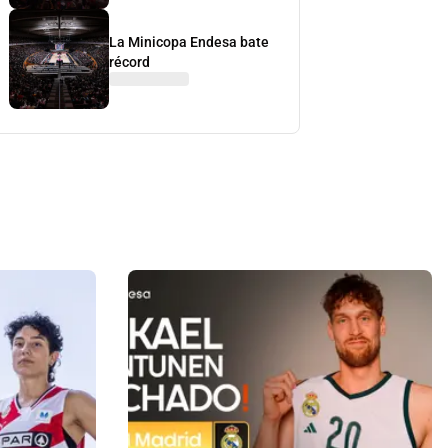
La Minicopa Endesa bate
récord