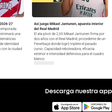
 2026-27
Así juega Mikael Jantunen, apuesta interior
a temporada
del Real Madrid
estrenará una
El ala-pívot de 2,05 Mikael Jantunen firma por
blemáticas
dos años con el Real Madrid, procedente de un
 de identidad
Fenerbaçe donde logró triplete el pasado
b con la ciudad
curso. Capacidad reboteadora, eficacia
exterior e intensidad defensiva para el cuadro
blanco
Descarga nuestra app