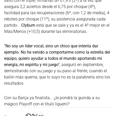
Idilio con el triple, firmando un 61,9% (2º) a la vez que
asegura 2,2 aciertos desde el 6,75 por choque (4º),
facilidad para las recuperaciones (6º, con 1,2 de media), 4
rebotes por choque (11º), su asistencia asegurada cada
partido...
Clyburn
está que se sale y ya es el 4º mejor en el
Más/Menos (+10,5) durante las eliminatorias.
"No soy un líder vocal, sino un chico que intenta dar
ejemplo. No he venido a comportarme como la estrella del
equipo, quiero ayudar a todos el mundo aportando mi
energía, mi espíritu y mi juego"
, aseguró en septiembre,
demostrando con su juego y su paso al frente, cuando el
balón más quema, que lo suyo no es la palabrería sino los
resultados.
Con su Barça ya finalista... ¿le pondrá la guinda a su
mágico Playoff con el título liguero?