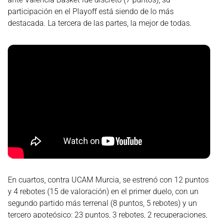
participación en el Playoff está siendo de lo más
destacada. La tercera de las partes, la mejor de todas.
En cuartos, contra UCAM Murcia, se estrenó con 12 puntos
y 4 rebotes (15 de valoración) en el primer duelo, con un
segundo partido más terrenal (8 puntos, 5 rebotes) y un
tercero apoteósico: 23 puntos, 3 rebotes, 2 recuperaciones,