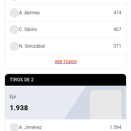
A. Abrines
474
C. Sibilio
407
N. Solozábal
371
VER TODOS
TIROS DE 2
Epi
1.938
A. Jiménez
1.594