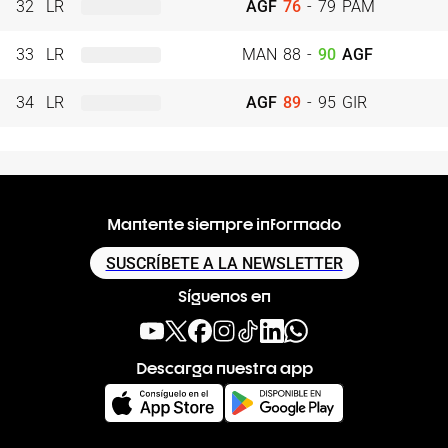
32
LR
AGF
76
-
79
PAM
33
LR
MAN
88
-
90
AGF
34
LR
AGF
89
-
95
GIR
Mantente siempre informado
SUSCRÍBETE A LA NEWSLETTER
Síguenos en
Descarga nuestra app