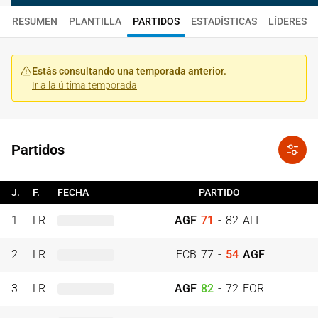
RESUMEN
PLANTILLA
PARTIDOS
ESTADÍSTICAS
LÍDERES
Estás consultando una temporada anterior.
Ir a la última temporada
Partidos
J.
F.
FECHA
PARTIDO
1
LR
AGF
71
-
82
ALI
2
LR
FCB
77
-
54
AGF
3
LR
AGF
82
-
72
FOR