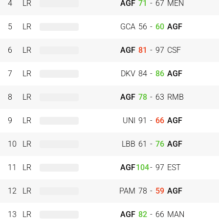
4
LR
AGF
71
-
67
MEN
5
LR
GCA
56
-
60
AGF
6
LR
AGF
81
-
97
CSF
7
LR
DKV
84
-
86
AGF
8
LR
AGF
78
-
63
RMB
9
LR
UNI
91
-
66
AGF
10
LR
LBB
61
-
76
AGF
11
LR
AGF
104
-
97
EST
12
LR
PAM
78
-
59
AGF
13
LR
AGF
82
-
66
MAN