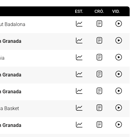
EST.
CRÓ.
VID.
ut Badalona
n Granada
ia
n Granada
n Granada
ia Basket
n Granada