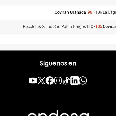
Coviran Granada
96
-
109
La Lag
Recoletas Salud San Pablo Burgos
110
-
105
Covira
Síguenos en