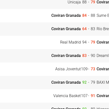
Unicaja
88
-
79
Covira
Coviran Granada
84
-
88
Surne 
Coviran Granada
64
-
83
Río Br
Real Madrid
94
-
79
Covira
Coviran Granada
83
-
90
Dreaml
Asisa Joventut
109
-
73
Covira
Coviran Granada
92
-
79
BAXI M
Valencia Basket
107
-
91
Covira