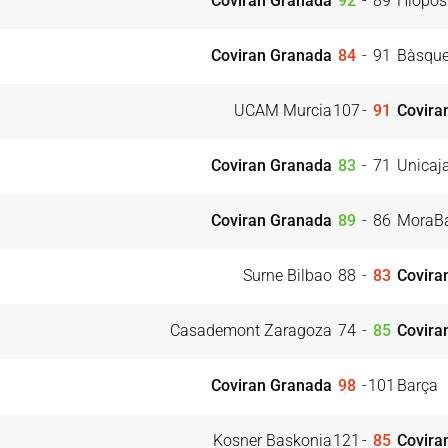
Coviran Granada
92
-
89
Hiopos
Coviran Granada
84
-
91
Bàsque
UCAM Murcia
107
-
91
Covira
Coviran Granada
83
-
71
Unicaj
Coviran Granada
89
-
86
MoraBa
Surne Bilbao
88
-
83
Covira
Casademont Zaragoza
74
-
85
Covira
Coviran Granada
98
-
101
Barça
Kosner Baskonia
121
-
85
Covira