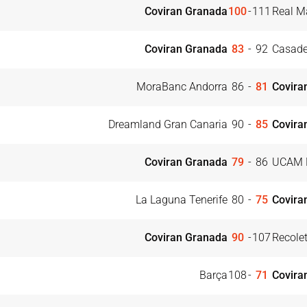
Coviran Granada
100
-
111
Real M
Coviran Granada
83
-
92
Casade
MoraBanc Andorra
86
-
81
Covira
Dreamland Gran Canaria
90
-
85
Covira
Coviran Granada
79
-
86
UCAM 
La Laguna Tenerife
80
-
75
Covira
Coviran Granada
90
-
107
Recole
Barça
108
-
71
Covira