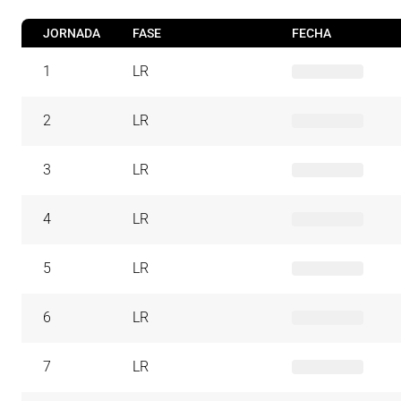
JORNADA
FASE
FECHA
1
LR
2
LR
3
LR
4
LR
5
LR
6
LR
7
LR