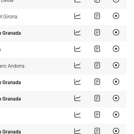
 Lleida
t Girona
n Granada
a
nc Andorra
n Granada
n Granada
n Granada