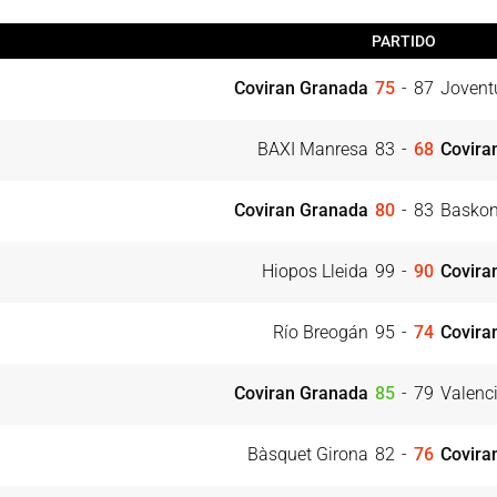
PARTIDO
Coviran Granada
75
-
87
Jovent
BAXI Manresa
83
-
68
Covira
Coviran Granada
80
-
83
Baskon
Hiopos Lleida
99
-
90
Covira
Río Breogán
95
-
74
Covira
Coviran Granada
85
-
79
Valenc
Bàsquet Girona
82
-
76
Covira