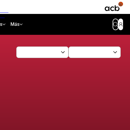
as
Más