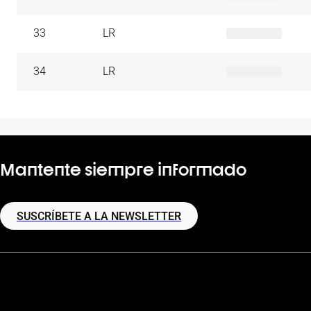
33
LR
34
LR
Mantente siempre informado
SUSCRÍBETE A LA NEWSLETTER