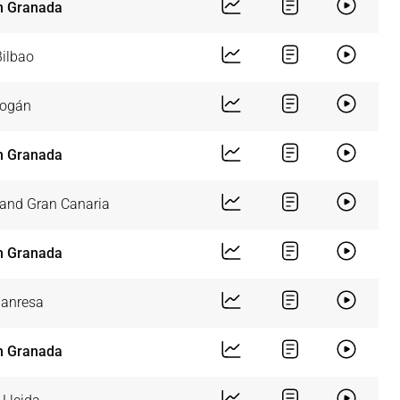
n Granada
Bilbao
eogán
n Granada
and Gran Canaria
n Granada
anresa
n Granada