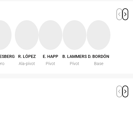
DESBERG
R. LÓPEZ
E. HAPP
B. LAMMERS
D. BORDÓN
ero
Ala-pívot
Pívot
Pívot
Base