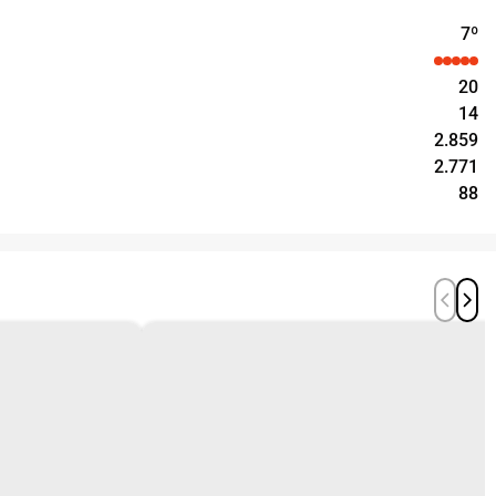
7
º
20
14
2.859
2.771
88