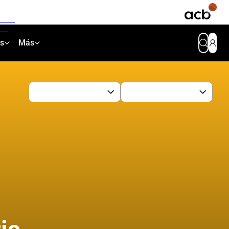
as
Más