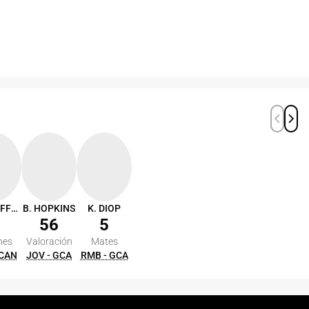
T. SCHEFFLER
B. HOPKINS
K. DIOP
56
5
nes
Valoración
Mates
 CAN
JOV - GCA
RMB - GCA