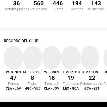
36
560
446
194
143
Partidos jugados
Valoración
Puntos
Rebotes
Asistencias
RÉCORDS DEL CLUB
W. JONES
M. ERIKSSON
W. JONES
J. MORTON
B. MARTIN
B
47
8
18
19
22
Puntos
Triples
Tiros de 2
Tiros libres
Rebotes totales
Re
CLA - JOV
HGC - VBC
CLA - JOV
LEO - GCA
GCA - EST