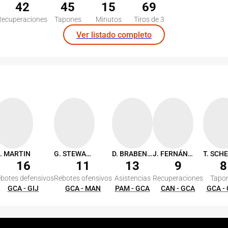
42
45
15
69
Recuperaciones
Tapones
Minutos
Tiros de 3
Ver listado completo
. MARTIN
G. STEWART
D. BRABENDER
J. FERNÁNDEZ
16
11
13
9
8
botes defensivos
Rebotes ofensivos
Asistencias
Recuperaciones
Tapo
GCA - GIJ
GCA - MAN
PAM - GCA
CAN - GCA
GCA -