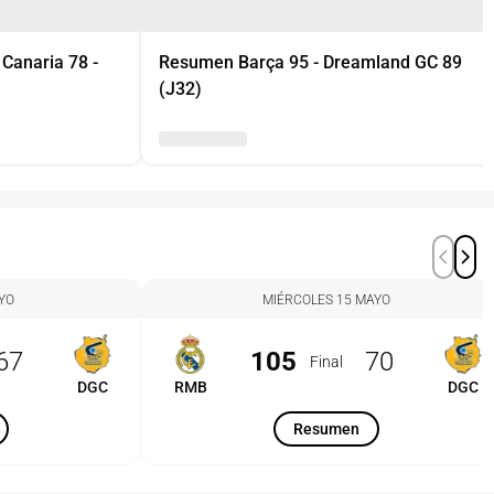
Canaria 78 -
Resumen Barça 95 - Dreamland GC 89
(J32)
YO
MIÉRCOLES 15 MAYO
67
105
70
Final
DGC
RMB
DGC
Resumen