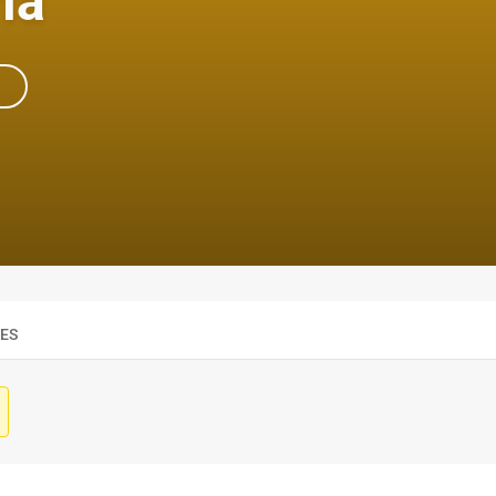
ia
RES