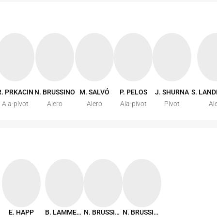
R. PRKACIN
N. BRUSSINO
M. SALVÓ
P. PELOS
J. SHURNA
S. LAN
Ala-pívot
Alero
Alero
Ala-pívot
Pívot
Al
E. HAPP
B. LAMMERS
N. BRUSSINO
N. BRUSSINO