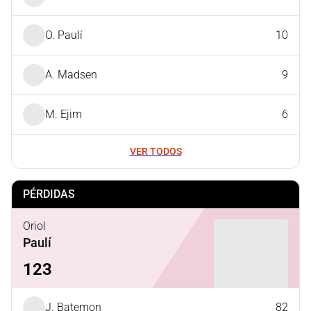
O. Paulí
10
A. Madsen
9
M. Ejim
6
VER TODOS
PÉRDIDAS
Oriol
Paulí
123
J. Batemon
82