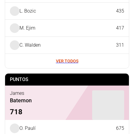
L. Bozic
435
M. Ejim
417
C. Walden
311
VER TODOS
PUNTOS
James
Batemon
718
O. Paulí
675