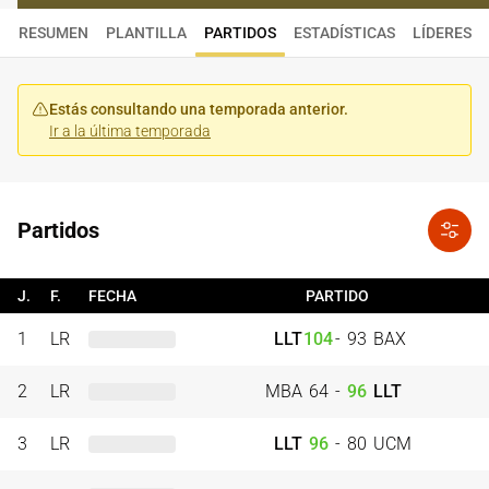
RESUMEN
PLANTILLA
PARTIDOS
ESTADÍSTICAS
LÍDERES
Estás consultando una temporada anterior.
Ir a la última temporada
Partidos
J.
F.
FECHA
PARTIDO
1
LR
LLT
104
-
93
BAX
2
LR
MBA
64
-
96
LLT
3
LR
LLT
96
-
80
UCM