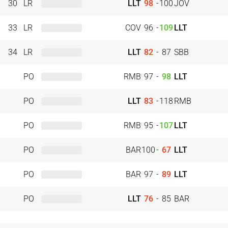
30
LR
LLT
98
-
100
JOV
33
LR
COV
96
-
109
LLT
34
LR
LLT
82
-
87
SBB
PO
RMB
97
-
98
LLT
PO
LLT
83
-
118
RMB
PO
RMB
95
-
107
LLT
PO
BAR
100
-
67
LLT
PO
BAR
97
-
89
LLT
PO
LLT
76
-
85
BAR