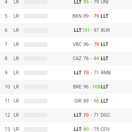
4
LR
LLT
95
-
79
UNI
5
LR
BKN
89
-
79
LLT
6
LR
LLT
101
-
97
BUR
7
LR
VBC
96
-
79
LLT
8
LR
CAZ
76
-
84
LLT
9
LR
LLT
70
-
71
RMB
10
LR
BRE
96
-
108
LLT
11
LR
GIR
89
-
96
LLT
12
LR
LLT
70
-
71
DGC
13
LR
LLT
80
-
75
COV