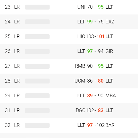
23
LR
UNI
70
-
95
LLT
24
LR
LLT
99
-
76
CAZ
25
LR
HIO
103
-
101
LLT
26
LR
LLT
97
-
94
GIR
27
LR
RMB
90
-
95
LLT
28
LR
UCM
86
-
80
LLT
29
LR
LLT
89
-
90
MBA
31
LR
DGC
102
-
83
LLT
32
LR
LLT
97
-
102
BAR