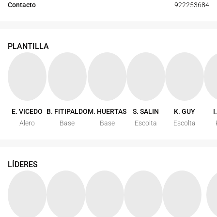
Contacto
922253684
PLANTILLA
E. VICEDO
B. FITIPALDO
M. HUERTAS
S. SALIN
K. GUY
I
Alero
Base
Base
Escolta
Escolta
LÍDERES