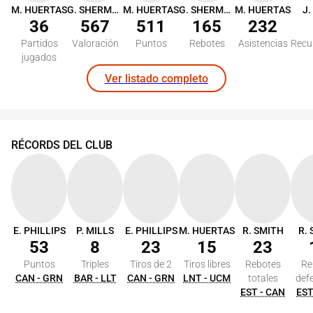
M. HUERTAS
G. SHERMADINI
M. HUERTAS
G. SHERMADINI
M. HUERTAS
J.
36
567
511
165
232
Partidos
Valoración
Puntos
Rebotes
Asistencias
Recu
jugados
Ver listado completo
RÉCORDS DEL CLUB
E. PHILLIPS
P. MILLS
E. PHILLIPS
M. HUERTAS
R. SMITH
R.
53
8
23
15
23
Puntos
Triples
Tiros de 2
Tiros libres
Rebotes
Re
CAN - GRN
BAR - LLT
CAN - GRN
LNT - UCM
totales
def
EST - CAN
EST