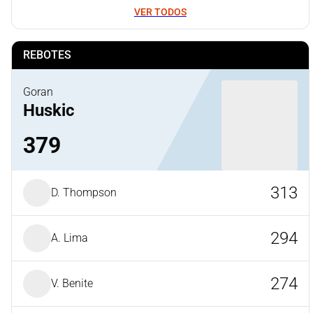
VER TODOS
REBOTES
Goran
Huskic
379
313
D. Thompson
294
A. Lima
274
V. Benite