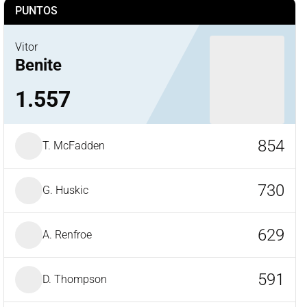
PUNTOS
Vitor
Benite
1.557
854
T. McFadden
730
G. Huskic
629
A. Renfroe
591
D. Thompson