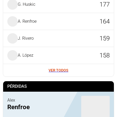
177
G. Huskic
164
A. Renfroe
159
J. Rivero
158
A. López
VER TODOS
PÉRDIDAS
Alex
Renfroe