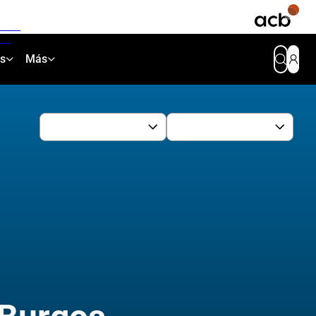
as
Más