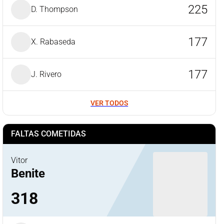
225
D. Thompson
177
X. Rabaseda
177
J. Rivero
VER TODOS
FALTAS COMETIDAS
Vitor
Benite
318