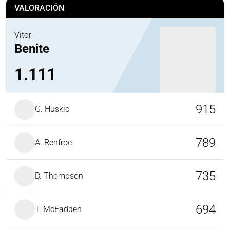
VALORACIÓN
Vitor
Benite
1.111
915
G. Huskic
789
A. Renfroe
735
D. Thompson
694
T. McFadden