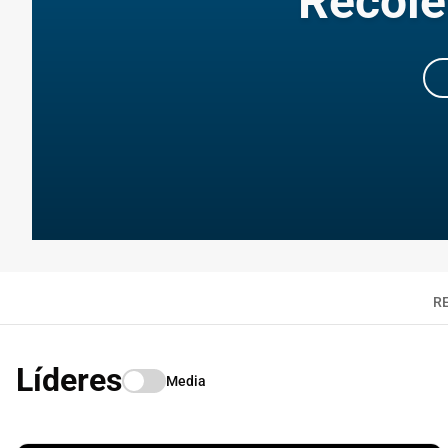
Recole
R
Líderes
Media