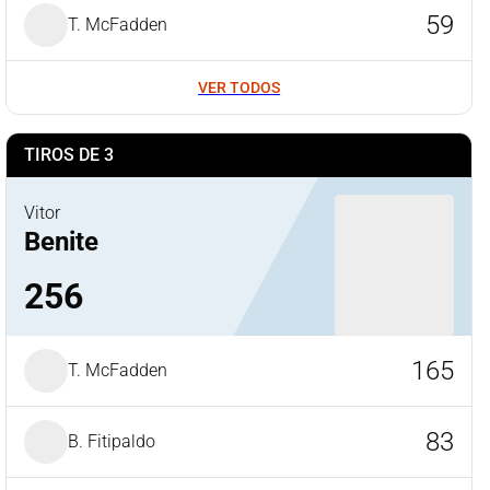
59
T. McFadden
VER TODOS
TIROS DE 3
Vitor
Benite
256
165
T. McFadden
83
B. Fitipaldo