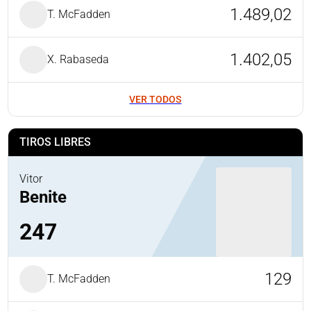
1.489,02
T. McFadden
1.402,05
X. Rabaseda
VER TODOS
TIROS LIBRES
Vitor
Benite
247
129
T. McFadden