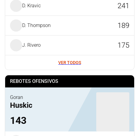
241
D. Kravic
189
D. Thompson
175
J. Rivero
VER TODOS
REBOTES OFENSIVOS
Goran
Huskic
143