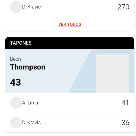
270
D. Kravic
VER TODOS
TAPONES
Deon
Thompson
43
41
A. Lima
36
D. Kravic