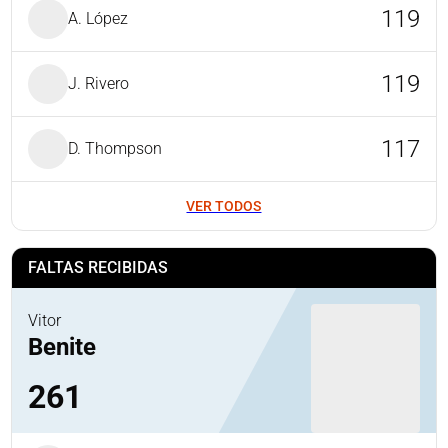
119
A. López
119
J. Rivero
117
D. Thompson
VER TODOS
FALTAS RECIBIDAS
Vitor
Benite
261