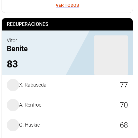
VER TODOS
RECUPERACIONES
Vitor
Benite
83
77
X. Rabaseda
70
A. Renfroe
68
G. Huskic