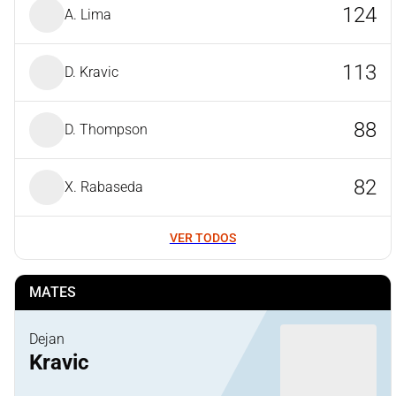
124
A. Lima
113
D. Kravic
88
D. Thompson
82
X. Rabaseda
VER TODOS
MATES
Dejan
Kravic