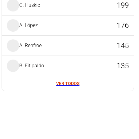
199
G. Huskic
176
A. López
145
A. Renfroe
135
B. Fitipaldo
VER TODOS