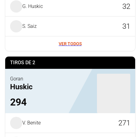
32
G. Huskic
31
S. Saiz
VER TODOS
TIROS DE 2
Goran
Huskic
294
271
V. Benite