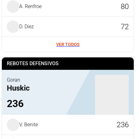
80
A. Renfroe
72
D. Díez
VER TODOS
REBOTES DEFENSIVOS
Goran
Huskic
236
236
V. Benite