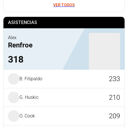
VER TODOS
ASISTENCIAS
Alex
Renfroe
318
233
B. Fitipaldo
210
G. Huskic
209
O. Cook