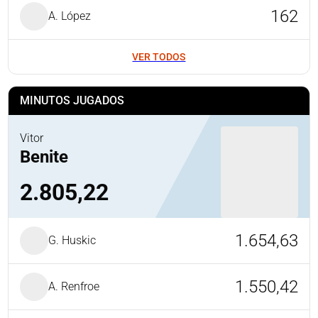
162
A. López
VER TODOS
MINUTOS JUGADOS
Vitor
Benite
2.805,22
1.654,63
G. Huskic
1.550,42
A. Renfroe