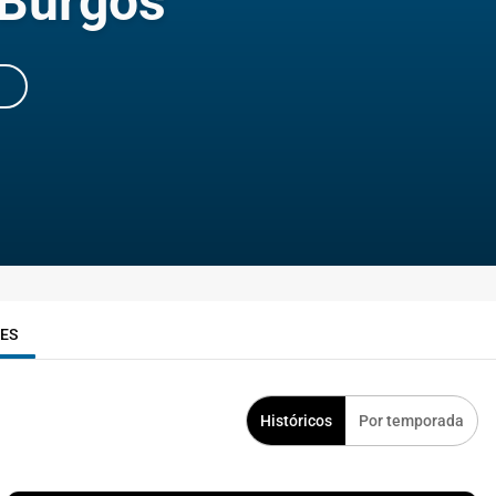
 Burgos
RES
Históricos
Por temporada