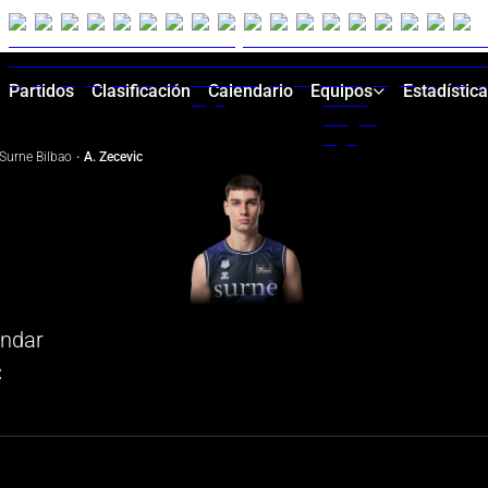
Partidos
Clasificación
Calendario
Equipos
Estadístic
Surne Bilbao
·
A. Zecevic
andar
C