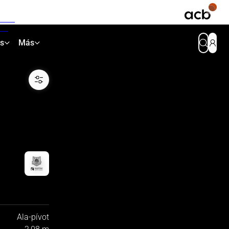
as
Más
Ala-pívot