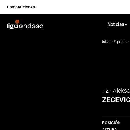
Competiciones
Noticias
Inicio
·
Equipos
·
12 · Aleks
ZECEVI
POSICIÓN
ALTURA