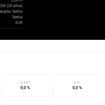
2,08 m
006 (20 años)
kuplje, Serbia
Serbia
EUR
% 3 PT
% TL
0,0 %
0,0 %