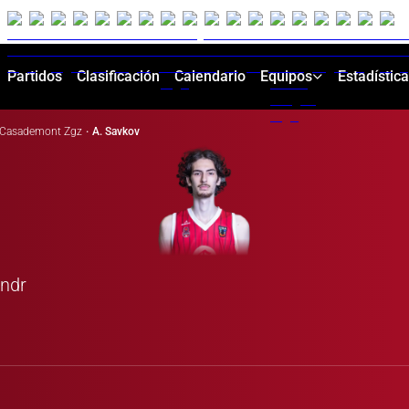
Partidos
Clasificación
Calendario
Equipos
Estadístic
Casademont Zgz
·
A. Savkov
andr