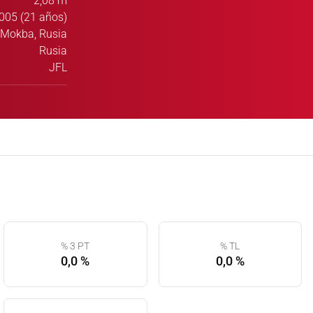
2,08 m
005 (21 años)
Mokba, Rusia
Rusia
JFL
% 3 PT
% TL
0,0 %
0,0 %