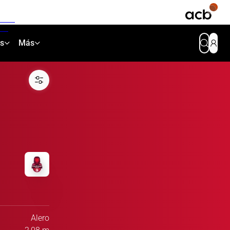
as
Más
Alero